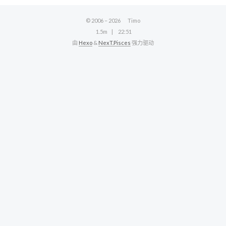
© 2006 –
2026
Timo
1.5m
22:51
由
Hexo
&
NexT.Pisces
强力驱动