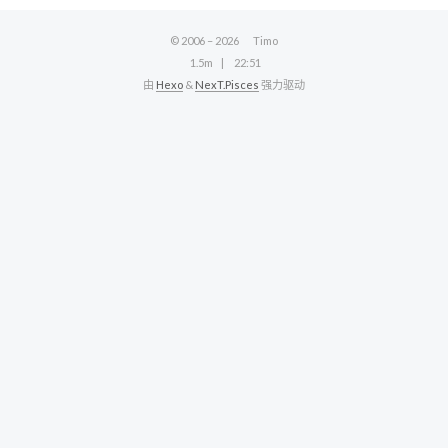
© 2006 –
2026
Timo
1.5m
22:51
由
Hexo
&
NexT.Pisces
强力驱动