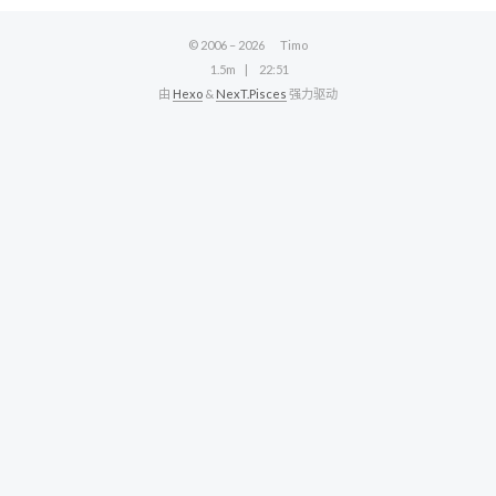
© 2006 –
2026
Timo
1.5m
22:51
由
Hexo
&
NexT.Pisces
强力驱动