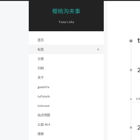
樱桃沟夹事
Timo's life
首页
标签
分类
归档
关于
goodlife
luffytalk
09
linknext
站点地图
公益 404
搜索