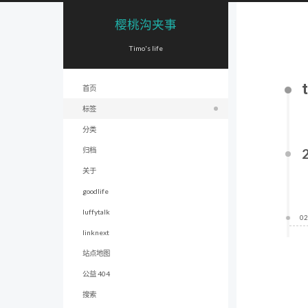
樱桃沟夹事
Timo's life
首页
标签
分类
归档
关于
goodlife
luffytalk
02
linknext
站点地图
公益 404
搜索