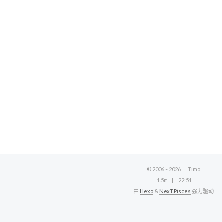
© 2006 –
2026
Timo
1.5m
22:51
由
Hexo
&
NexT.Pisces
强力驱动