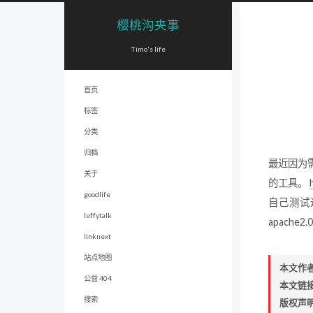
樱桃沟夹事
Timo's life
首页
标签
分类
归档
最近因为需要
关于
的工具。
goodlife
自己测试
luffytalk
apach
linknext
站点地图
本文作
公益 404
本文链
搜索
版权声