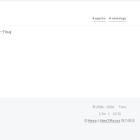
# apache
# rotatelogs
一个bug
© 2006 –
2026
Timo
1.5m
22:51
由
Hexo
&
NexT.Pisces
强力驱动