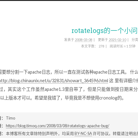
rotatelogs的一个小
发表于
2008-03-08
更新于
2025-02-10
分
本文字数：
278
阅读时长 ≈
1 分钟
想分割一下apache日志，所以一直在测试各种apache日志工具。 什么cronolo
http://blog.chinaunix.net/u/32831/showart_364596.html
这 里有详细介绍
过，其实这个工作虽然apache1.3里自带了，但是只能做到按日期
e2.0以上版本才可以。希望是我错了，毕竟我是不想使用cronolog的。
者：
Timo
接：
https://blog.timoq.com/2008/03/08/rotatelogs-apache-bug/
明：
本博客所有文章除特别声明外，均采用
BY-NC-SA
许可协议。转载请注明出