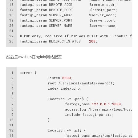
16
fastcgi_param REMOTE_ADDR        $remote_addr;
17
fastcgi_param REMOTE_PORT        $remote_port;
18
fastcgi_param SERVER_ADDR        $server_addr;
19
fastcgi_param SERVER_PORT        $server_port;
20
fastcgi_param SERVER_NAME        $server_name;
21
22
# PHP only, required 
if
 PHP was built with --enable-for
23
fastcgi_param REDIRECT_STATUS    
200
;
然后是awstats在nginix网站配置
1
server {
2
             listen 
8000
;
3
             root /usr/local/awstats/wwwroot;
4
             index index.php;
5
6
             location ~* .php$ {
7
                     fastcgi_pass 
127.0
.0
.1
:
9000
;
8
                     access_log /home/nginx/logs/host.ac
9
                     include fastcgi_params;
10
             }
11
12
             location ~* .pl$ {
13
                     fastcgi_pass unix:/tmp/fastcgi.sock