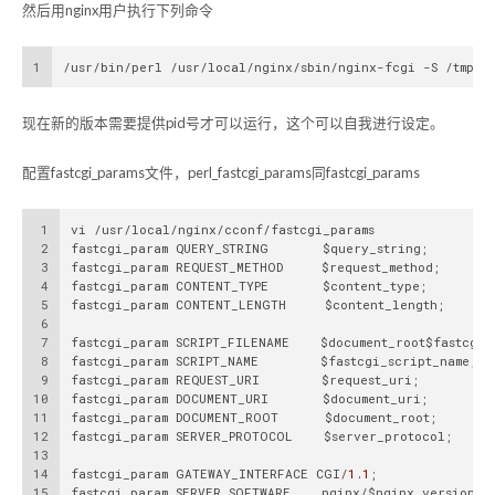
然后用nginx用户执行下列命令
1
/usr/bin/perl /usr/local/nginx/sbin/nginx-fcgi -S /tmp/f
现在新的版本需要提供pid号才可以运行，这个可以自我进行设定。
配置fastcgi_params文件，perl_fastcgi_params同fastcgi_params
1
vi /usr/local/nginx/cconf/fastcgi_params
2
fastcgi_param QUERY_STRING       $query_string;
3
fastcgi_param REQUEST_METHOD     $request_method;
4
fastcgi_param CONTENT_TYPE       $content_type;
5
fastcgi_param CONTENT_LENGTH     $content_length;
6
7
fastcgi_param SCRIPT_FILENAME    $document_root$fastcgi_
8
fastcgi_param SCRIPT_NAME        $fastcgi_script_name;
9
fastcgi_param REQUEST_URI        $request_uri;
10
fastcgi_param DOCUMENT_URI       $document_uri;
11
fastcgi_param DOCUMENT_ROOT      $document_root;
12
fastcgi_param SERVER_PROTOCOL    $server_protocol;
13
14
fastcgi_param GATEWAY_INTERFACE CGI/
1.1
;
15
fastcgi_param SERVER_SOFTWARE    nginx/$nginx_version;