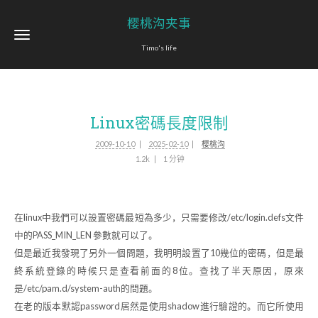
樱桃沟夹事
Timo's life
Linux密碼長度限制
2009-10-10
2025-02-10
樱桃沟
1.2k
1 分钟
在linux中我們可以設置密碼最短為多少，只需要修改/etc/login.defs文件
中的PASS_MIN_LEN 參數就可以了。
但是最近我發現了另外一個問題，我明明設置了10幾位的密碼，但是最
終系統登錄的時候只是查看前面的8位。查找了半天原因，原來
是/etc/pam.d/system-auth的問題。
在老的版本默認password居然是使用shadow進行驗證的。而它所使用