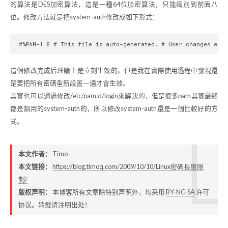
的算法是DES加密算法，這是一種64位加密算法，只能識別到前面八
位。修改方法就是把system-auth修改成如下形式：
這個修改完成后理論上是立刻生效的。但是我在實際使用過程中發現還
是要把所有密碼重新設置一遍才會生效。
其實也可以通過修改/etc/pam.d/login來解決的，但是很多pam其實最終
都是調用的system-auth的，所以修改system-auth還是一個比較好的方
式。
本文作者：
Timo
本文链接：
https://blog.timoq.com/2009/10/10/Linux密碼長度限
制/
版权声明：
本博客所有文章除特别声明外，均采用
BY-NC-SA
许可
协议。转载请注明出处！