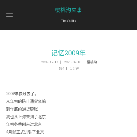
樱桃沟夹事
Timo's life
记忆2009年
2009-12-17
2025-02-10
樱桃沟
564
1 分钟
2009年快过去了。
从年初的防止通货紧缩
到年底的通货膨胀
我也从上海来到了北京
年初冬季刚来过北京
4月就正式进驻了北京