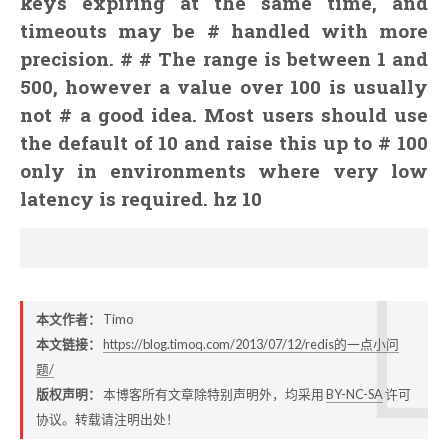
keys expiring at the same time, and
timeouts may be # handled with more
precision. # # The range is between 1 and
500, however a value over 100 is usually
not # a good idea. Most users should use
the default of 10 and raise this up to # 100
only in environments where very low
latency is required. hz 10
本文作者：
Timo
本文链接：
https://blog.timoq.com/2013/07/12/redis的一点小问
题/
版权声明：
本博客所有文章除特别声明外，均采用
BY-NC-SA
许可
协议。转载请注明出处！