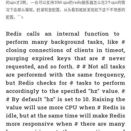
的qps才2啊， 一台可以支持10W qps的redis服务器怎么在2个qps的情
况下会那么慢呢。赶紧检查配置。从头看到尾就发现如下这个不熟悉的
配置。 ```c
Redis calls an internal function to
perform many background tasks, like #
closing connections of clients in timeot,
purging expired keys that are # never
requested, and so forth. # # Not all tasks
are perforemd with the same frequency,
but Redis checks for # tasks to perform
accordingly to the specified "hz" value. #
# By default "hz" is set to 10. Raising the
value will use more CPU when # Redis is
idle, but at the same time will make Redis
more responsive when # there are many