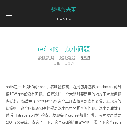
樱桃沟夹事
Timo's life
redis的一点小问题
2013-07-12
2025-02-10
樱桃沟
1.1k
1 分钟
redis是一个很NB的nosql，吞吐量很高，在对服务器做benchmark的时
候10W qps都没有问题。 但是这样一个大杀器要是用的地方不对就问题
也挺多。 然后用了
redis-faina.py
这个工具去检查到底有多慢，发现真的
很慢啊，这个时候还没有怀疑是这个python脚本的问题。这个是后话了
然后用strace -rp 进行检查，发现每个get, set都非常慢，有时候居然要
100ms来完成，查询了一下，这个get的结果是空啊。 看了下这个redis