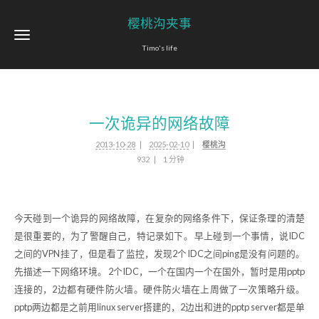
樱桃沟夹事
Timo's life
一次诡异的网络故障
2013-10-28
2025-02-10
樱桃沟
932
1 分钟
今天碰到一个诡异的网络故障，在复杂的网络条件下，保证条理的清楚
是很重要的，为了警醒自己，特记录如下。 早上碰到一个事情，说IDC
之间的VPN挂了，但是看了监控，发现2个IDC之间ping是没有问题的。
先描述一下网络环境。 2个IDC，一个在国内一个在国外，暂时是用pptp
连接的，2边都有硬件防火墙。硬件防火墙在上周做了一次策略升级。
pptp两边都是之前用linux server搭建的，2边出和进的pptp server都是单