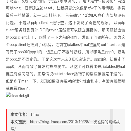
了配置，发现问题依旧。 于是我思维凌乱了，这个是什么情况呢？ 两边
可以ping，但是建立被reset， 让我感觉怎么像是gfw干的事情呢。 抱着
最后一丝希望，就一点点排错吧。 首先确定了2边IDC各自内部都没有
问题。 于是从pptp client上进行查，这下发现了奇怪的现象。 从pptp
client服务器到另外IDC的rsync居然是可以建立连接的，那问题就应该
是pptp client上了， 回想了一下之前的操作，发现了问题所在。 因为这
个pptp client还拨到了c机房，之前在iptalbes中nat链里的out interface是
写死了ppp0和ppp1的，但是由于不定时断线，所以哪条是ppp0，哪条
是ppp1是不固定的。 于是这次本来去B IDC应该是走ppp1的，结果走了
ppp0，从而导致了异常的故障发生。 从这个可以看出来, iptables的nat
链是有点问题的，正常情况out interface指错了的话应该就是不通的。
但是查了man一下，发现如果没有指对的话它就会乱走，有没有规律那
就再看源码了。
本文作者：
Timo
本文链接：
https://blog.timoq.com/2013/10/28/一次诡异的网络故
障/