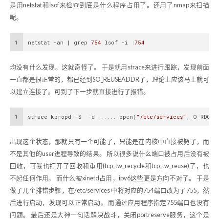
是用netstat和lsof来检查到底是什么程序占用了。还用了nmap来扫描
呢。
1
netstat -an | grep 
754
 lsof -i :
754
均没有什么发现。这就奇怪了。 于是就用strace来进行跟踪，发现前面
一直都是很正常的，都已经到SO_REUSEADDR了，理论上应该马上就可
以建立连接了。可到了下一步就直接进行了报错。
1
strace kpropd -S  -d ...... open(
"/etc/services"
, O_RDONL
出现这个状态，那就只有一个可能了，只能是在内核中直接被毙了，而
不是其他的user进程导致的结果。 所以很多说什么端口被占用后没有被
回收，可我也打开了回收和重用(tcp_tw_recycle和tcp_tw_reuse)了，也
不起任何作用。 而什么被xinetd占用，ipv6这些更是方向不对了。 于是
做了几个排错步骤，在/etc/services 中将对应的754端口改为了755，然
后进行启动，发现可以正常启动。 而通过应用程序指定755端口也没有
问题。 最后还是大神一句话解决战斗，关闭portreserve服务，这个是