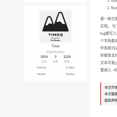
flu
flu
第一种方案
实现。 为
log都写入
个字段都进
Timo
件系统内
写给未来的自己
析都是实
1054
3
1328
日志
分类
标签
文本可能占
GitHub
E-Mail
要高3，
Weibo
Twitter
本文作
本文链
版权声