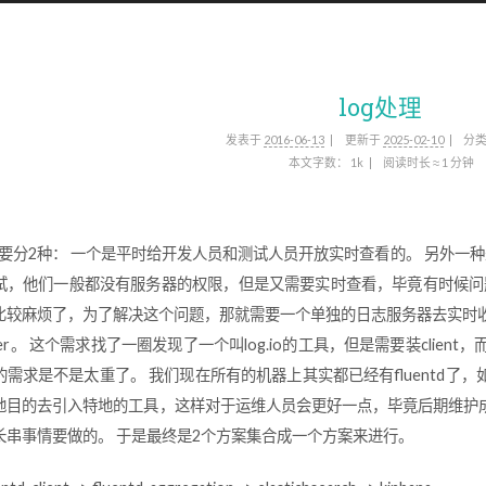
log处理
发表于
2016-06-13
更新于
2025-02-10
分
本文字数：
1k
阅读时长 ≈
1 分钟
求主要分2种： 一个是平时给开发人员和测试人员开放实时查看的。 另外
试，他们一般都没有服务器的权限，但是又需要实时查看，毕竟有时候问题
比较麻烦了，为了解决这个问题，那就需要一个单独的日志服务器去实时收
lter。 这个需求找了一圈发现了一个叫log.io的工具，但是需要装client
的需求是不是太重了。 我们现在所有的机器上其实都已经有fluentd
地目的去引入特地的工具，这样对于运维人员会更好一点，毕竟后期维护
长串事情要做的。 于是最终是2个方案集合成一个方案来进行。