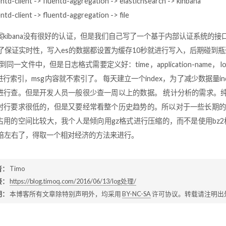
entd-client -> fluentd-aggregation -> elastichsearch -> kinbana
entd-client -> fluentd-aggregation -> file
kibana没有很好的认证，但是我们自己写了一个基于内部认证系统的接口挂在kin
了保证实时性，写入es的数据都设置为缓存10秒就进行写入，后期碰到瓶颈
到同一文件中，但是日志格式需要定义好：time，application-name， lo
行索引，msg内容就不索引了。 每天建立一个index，为了减少数据量
进行查。但是开发人员一般很少查一周以上的数据。 统计分析的需求。
时行要求很低的，但是又要经常看整个历史趋势的。所以对于一些长期的
用的空间比较大，我个人是倾向用gz格式进行压缩的，而不是使用bz2格式
4倍左右了，得取一个相对经济的方法来进行。
者：
Timo
接：
https://blog.timoq.com/2016/06/13/log处理/
明：
本博客所有文章除特别声明外，均采用
BY-NC-SA
许可协议。转载请注明出