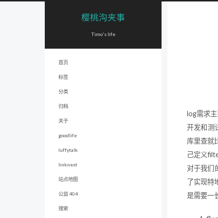
樱桃沟夹事
Timo's life
首页
标签
分类
归档
log需
关于
开发和测
goodlife
库里查就
luffytalk
己定义fi
linknext
对于我们
站点地图
了实现特
公益 404
是需要一
搜索