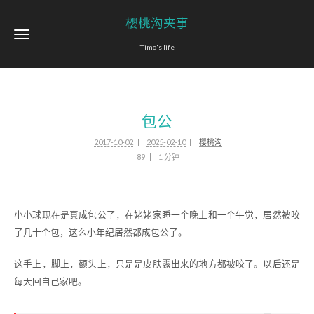
樱桃沟夹事
Timo's life
包公
2017-10-02
2025-02-10
樱桃沟
89
1 分钟
小小球现在是真成包公了，在姥姥家睡一个晚上和一个午觉，居然被咬
了几十个包，这么小年纪居然都成包公了。
这手上，脚上，额头上，只是是皮肤露出来的地方都被咬了。以后还是
每天回自己家吧。