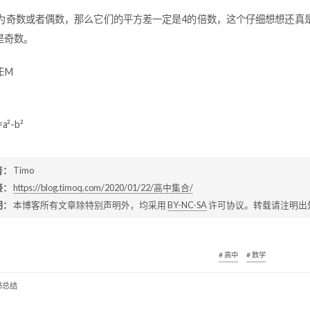
y同为奇数或者偶数，那么它们的平方差一定是4的倍数，这个仔细想想还真
是奇数。
∉M
=a²-b²
者：
Timo
接：
https://blog.timoq.com/2020/01/22/高中集合/
明：
本博客所有文章除特别声明外，均采用
BY-NC-SA
许可协议。转载请注明出
# 高中
# 数学
书总结