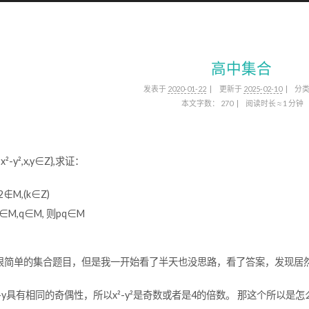
高中集合
发表于
2020-01-22
更新于
2025-02-10
分
本文字数：
270
阅读时长 ≈
1 分钟
x²-y²,x,y∈Z},求证：
2∉M,(k∈Z)
∈M,q∈M, 则pq∈M
很简单的集合题目，但是我一开始看了半天也没思路，看了答案，发现居
,x-y具有相同的奇偶性，所以x²-y²是奇数或者是4的倍数。 那这个所以是