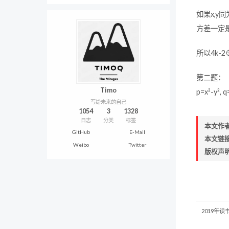
如果x,
方差一定
所以4k-2
第二题：
Timo
p=x²-y², q
写给未来的自己
1054
3
1328
日志
分类
标签
本文作
GitHub
E-Mail
本文链
Weibo
Twitter
版权声
2019年读