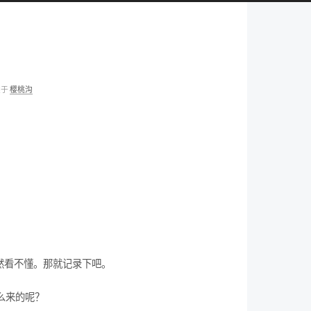
类于
樱桃沟
然看不懂。那就记录下吧。
怎么来的呢？