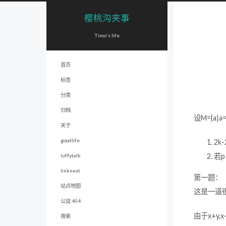
樱桃沟夹事
Timo's life
首页
标签
分类
归档
设M={a|a=
关于
goodlife
2k-
若p
luffytalk
linknext
第一题：
站点地图
这是一道
公益 404
由于x+y
搜索