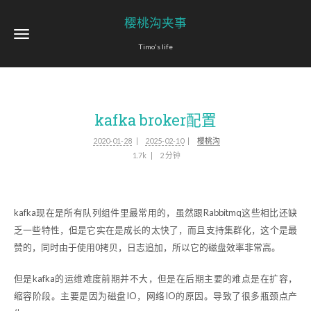
樱桃沟夹事
Timo's life
kafka broker配置
2020-01-28
2025-02-10
樱桃沟
1.7k
2 分钟
kafka现在是所有队列组件里最常用的，虽然跟Rabbitmq这些相比还缺
乏一些特性，但是它实在是成长的太快了，而且支持集群化，这个是最
赞的，同时由于使用0拷贝，日志追加，所以它的磁盘效率非常高。
但是kafka的运维难度前期并不大，但是在后期主要的难点是在扩容，
缩容阶段。主要是因为磁盘IO，网络IO的原因。导致了很多瓶颈点产