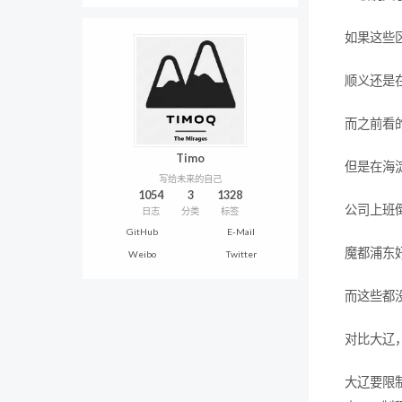
如果这些
顺义还是
而之前看
Timo
但是在海
写给未来的自己
1054
3
1328
公司上班
日志
分类
标签
GitHub
E-Mail
魔都浦东
Weibo
Twitter
而这些都
对比大辽
大辽要限