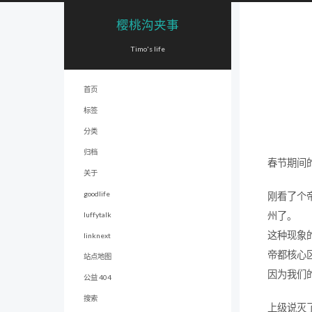
樱桃沟夹事
Timo's life
首页
标签
分类
归档
春节期间
关于
goodlife
刚看了个
州了。
luffytalk
这种现象
linknext
帝都核心
站点地图
因为我们
公益 404
搜索
上级说灭