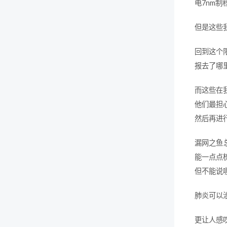
电7nm
但是这些
回到这个
报去了哪
而这些在
他们最担
然后再进
漏网之鱼
能一点点
但不能说
肺炎可以
更让人感