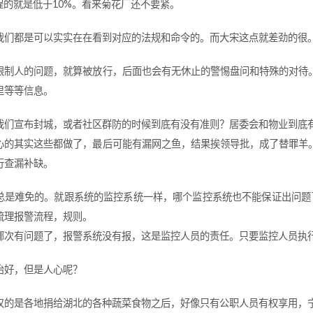
制程的就是低于10%。看来菊花厂还不要紧。
我们都是可以实实在在看到对应的法规和命令的。而大宋这点就差劲的很
限制人的问题，就算被放行，后面也会有无休止的警惕盘问和特殊的对待
里等等信息。
我们宣布封城，或者社区群防的时候到底有没有准则？居委会和物业到底
心的其实这些都做了，最后可能有漏网之鱼，结果挨领导批，成了替罪羊
行查漏补缺。
总是难免的。就跟系统的监控系统一样，哪个监控系统也不能保证出问题了
梳理报警流程，规则。
哪次有问题了，报警系统没有报，这是监控人员的责任。只要监控人员执
治好，但是人心呢？
叹的是各地捐给湖北的各种蔬菜食物之后，好像只有公职人员有权享用，