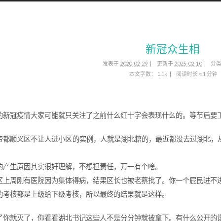
新冠众生相
发表于
2020-02-29
更新于
2025-02-10
分
本文字数：
1.1k
阅读时长 ≈
1 分钟
的新冠疫情大家可能就只关注了之前什么红十字会表现什么的。等节后要
帝都顺义区不让人进小区的实例，人就是湖北籍的，最近都没去过湖北，
的产生原因其实很好理解，不想担责任，万一有个啥。
区上周刚有医院因为集体得病，结果区长也被老蔡批了。你一个屁民进不
的考核都是上级给下级考核，所以最终的结果就是这样。
了你就灭了，你看看湖北书记这些人不是分分钟就被拿下。有什么公开的