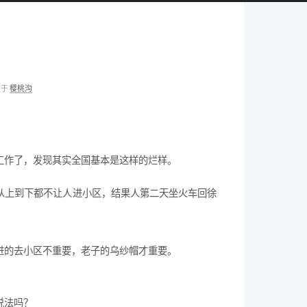
类于
樱桃沟
工作了，发现其实全国基本是这样的烂样。
从上到下都不让人进小区，结果人第二天坐火车回徐
进的去小区不重要，老子的乌纱帽才重要。
说法吗？