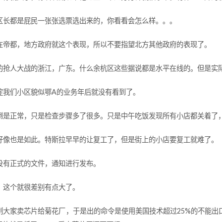
区长都是屁民一张张选票选出来的，你看看会怎么样。。。
在帝都，地方政府就这个表现，所以不要指望北方其他政府的表现了。
的抢人大战的浙江，广东。什么余杭区这些据说都是水平在线的。但是实
淀我们小区貌似鄂A的业务年后就没有看到了。
倒是正常，只是检查步骤多了很多。只是中午吃饭发现所有小店都关着了
好像也是如此。特斯拉早早的让复工了，但是街上的小店要复工就难了。
没有正式的文件，通知进行发布。
，这个就很差别有点大了。
制大家卖芯片给菊花厂，于是出的命令是使用美国技术超过25%的不能出