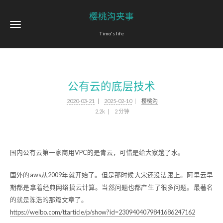
樱桃沟夹事
Timo's life
公有云的底层技术
2020-03-21
2025-02-10
樱桃沟
2.2k
2 分钟
国内公有云第一家商用VPC的是青云，可惜是给大家趟了水。
国外的aws从2009年就开始了。但是那时候大宋还没法跟上。阿里云早
期都是拿着经典网络搞云计算。当然问题也都产生了很多问题。最著名
的就是陈浩的那篇文章了。
https://weibo.com/ttarticle/p/show?id=2309404079841686247162