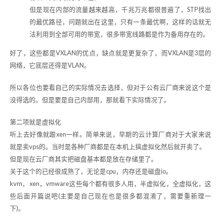
但是现在内部的流量越来越高，千兆万兆都很普遍了，STP找出
的最优路径，问题就出在这里，只有一条最优啊，这样的话就无
法利用到全部可用的带宽，很多带宽线路都是作为备用存在的。
好了，这些都是VXLAN的优点，缺点就是更复杂了，而VXLAN是3层的
网络，它底层还得是VLAN。
所以各位也要看自己的实际情况去选择，但对于公有云厂商来说这个是
没得选的。但是要是自己内部用，那就看下实际情况了。
第二项就是虚拟化
听上去好像就跟xen一样。简单来说，早期的云计算厂商对于大家来说
就是卖vps的。当时是各种厂商都是在本机上搞虚拟化然后就开卖了。
但是现在云厂商其实把磁盘基本都是放在存储里了。
关于这个的已经很成熟了，无论是cpu，内存还是磁盘io。
kvm， xen，vmware这些每个都有很多人用，半虚拟化，全虚拟化，这
些后面开篇说吧(主要是自己现在也是很多都混淆了，需要重新理一
下)。