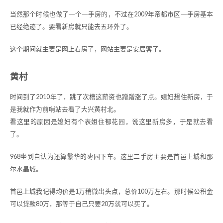
当然那个时候也做了一个一手房的，不过在2009年帝都市区一手房基本
已经绝迹了。要看新房就只能去五环外了。
这个期间就主要是网上看房了，网站主要是安居客了。
黄村
时间到了2010年了，跳了次槽这薪资也蹭蹭涨了点。媳妇想住新房，于
是我就作为前哨站去看了大兴黄村北。
看这里的原因是媳妇有个表姐住郁花园，说这里新房多，于是就去看
了。
968坐到自认为还算繁华的枣园下车。这里二手房主要是首邑上城和那
尔水晶城。
首邑上城我记得均价是1万稍微出头点，总价100万左右。那时候公积金
可以贷款80万，那等于自己只要20万就可以买了。