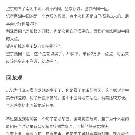
望京的看了南湖中园，利泽西园，望京新城，望京西园一区。
记得南湖中园的是一个六层的板楼，有个次卧还是自己搭建出来的。房
本面积好像是73平
利泽西园也是板楼的顶楼，也是次卧自己搭建的。面积好像比南湖中园
的大点。
望京新城的房子朝向实在受不了。
望京西园一区，这个是差点买了，60多平，单价2万多一点点，可后来
应该是房东不靠谱，就放手了。
回龙观
忘记为什么去看回龙观的房子了，但是看了龙泽苑西区，这个据说是中
美合作盖的，房子质量不错的。这个小区离地铁站近，确实比较方便。
个人感觉比南面新龙城方便。
不过回龙观看的第一个房子是龙华园，这可真是破啊，至于为什么看的
原因是当时这里有公交车直接到龙华园。而其他都是要地铁。
东亚上北：商业立项，民水民电。但是房子当时看着特别新。现在应该