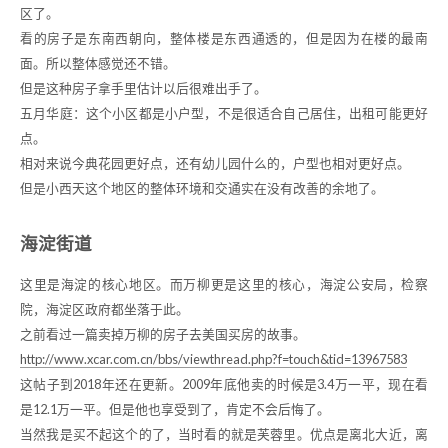
区了。
看的房子是东南西朝向，整体楼是东西通透的，但是因为在楼的最南
面。所以整体感觉还不错。
但是这种房子拿手里估计以后很难出手了。
五月华庭：这个小区都是小户型，不是很适合自己居住，出租可能更好
点。
相对来说今典花园更好点，还有幼儿园什么的，户型也相对更好点。
但是小西天这个地区的整体环境和交通实在没有改善的余地了。
海淀街道
这里是海淀的核心地区。而万柳更是这里的核心，海淀公安局，检察
院，海淀区政府都坐落于此。
之前看过一篇卖掉万柳的房子去美国买房的故事。
http://www.xcar.com.cn/bbs/viewthread.php?f=touch&tid=13967583
这帖子到2018年还在更新。2009年底他卖的时候是3.4万一平，现在看
是12.1万一平。但是他也享受到了，肯定不会后悔了。
当然我是买不起这个的了，当时看的就是芙蓉里。优点是离北大近，离