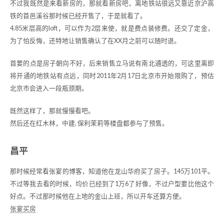
不过我既然是来看新房的，那就看新房吧，离地铁站很远又靠近京沪高
铁的首邑溪谷那时候已经开售了，于是就看了。
4.85米层高的loft，可以作为2层来使，就是费点装修费。还交了定金，
为了怕反悔，还特地让销售确认了在XX月之前可以随时退。
首要的点是房子朝向不好，后来销售立马说有南北通透的，可这里离即
将开通的地铁站有点远，同时2011年2月17日北京市开始限购了，预估
北京市会进入一段瓶颈期。
既然这样了，那就慢慢看吧。
然后还在红木林，中建, 保利茉莉等楼盘都参与了预售。
昌平
那时候经常看张宴的博客，知道他在龙山华府买了房子。145万101平。
不过等我去看的时候，均价已经到了1万6了好像，不过户型要比他这个
好点。不过那时候他在上地的金山上班，所以开车还算方便。
张宴买房