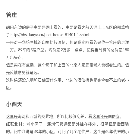
管庄
朝阳东边的房子主要是网上看的，主要是看之前天涯上上东区的那篇帖
子
http://bbs.tianya.cn/post-house-81401-1.shtml
于是对于华纺易城的印象比较深刻，但是我实际看的是位于管庄的远洋
一方。89平的3居户型。均价是2万多一点点，记得当时算的总价是180
万出头点。
但是实在有点远，这个房子和上面的北京人家是带老人也都看过的。但
是反馈意见就是远。
这时候还没东坝和石佛营什么事，北边的酒仙桥也是完全看不上的老小
区。
小西天
这里是海淀和西城的交界地，所以比较脏乱差，看这里还是图便宜。
红联北村：老小区了，连煤气管道都是外挂在楼外，很明显是后面装
的。问中介说是8X年的小区，可问了几个老住户，这个是60年代末的小