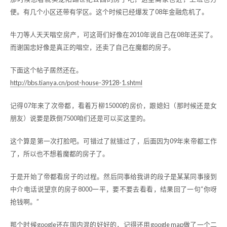
便。有几个小区还带有学区。这个时候已经爆发了08年金融危机了。
牛刀等人天天唱空房产，可这哥们好像在2010年说自己在08年还买了。
而谢国忠好像是真正的唱空，还卖了自己在魔都的房子。
下面这个帖子居然还在。
http://bbs.tianya.cn/post-house-39128-1.shtml
记得07年来了次帝都，看着万柳15000的房价，跟媳妇（那时候还是女
朋友）说要是跌倒7500咱们还是可以买这里的。
这个算是第一次打脸吧。可错过了就错过了，后面因为09年来帝都工作
了，所以也不想着魔都的房子了。
于是开始了帝都看房子的过程。然后同事给我讲的段子是某某同事接到
中介电话说望京的房子8000一平，要不要去看看，结果回了一句“你呀
抢钱啊。”
那个时候google还在国内混的好好的，记得还用google map做了一个二