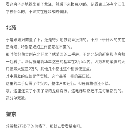
看这房子是地铁坐到了龙泽，然后下来换昌XX路，记得路上还有个汇佳
学校什么的。不过实在是非常的偏僻。
北苑
于是跟媳妇商量了下，还是得买地铁能直接到的，不然上班什么的实在
是麻烦，特别是媳妇工作都是在市区的。
那时候好像孟刚在北苑买了绣菊园的二手房，于是北苑的新房和老房都
一起看了。新房就是筑华年这些的基本在2万5以内。因为看的最贵的天
润福熙大道是2万5，其他几个都比这个稍微便宜点。
其中最差的应该是华贸城，这个靠着一排的高压线。
这里的二手房看了佳兴园，整体户型还行。但是价格也还不错。
哦，这里还去了小田子家的龙翔嘉园，这电梯居然还不是每层都到的。
还分单双数。
望京
想着都2万多了的价格了，那就去看看望京吧。