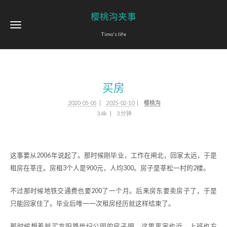
樱桃沟夹事
Timo's life
买房
2020-05-05
2025-02-10
樱桃沟
3.4k
3 分钟
这事要从2006年说起了。那时候刚毕业，工作在闸北，回家太远，于是
租房在莘庄。房租3个人是900元，人均300。房子是莘松一村的2楼。
不过那时候地铁交通费也要200了一个月。后来房东要卖房子了，于是
只能回家住了。毕业后唯一一次租房经历就这样结束了。
那时候想着就买龙阳路世纪公园的房子吧，这里离家也近，上班也方