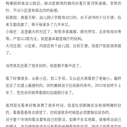
畅春园和海淀公园近。缺点是朝西的朝向对着万泉河快速路，非常的
吵，不过小区里有南北向的板楼。
稻香园：挨着万柳，幼儿园小学都有对口的，对于读书的十分方便，后
来又都改建了，等于每家多了几平米又。
小南庄：这里最大的社区了，有很多家属楼，摩托罗拉，北京电视台等
等。户型以2居为主，但是基本都是暗厅的结构。
大河庄园：小区新，内部还有个幼儿园，比较方便，但是户型就很奇葩
了。
当然其实还看了很多别的，但是都不集中说了。
看了好像很多，从新小区，到二手房，又从远大新看到了老破小。最终
还买了交通上最便利的。同时兼顾房子比较新的条件。2012年初终于上
车了，签完合同就带着媳妇出国旅行去了。
虽然现在看来好像浪费了很多时间，但是在初期确实没有很明确的目
的，看着看着有点感觉了，也知道很多时候是必须要做出妥协的。
对于整个市场的看法要有自己的想法，如果不去实地看，很难得出自己
的想法。作为键盘侠或许只能看到他想看到的内容，而这个世界肯定也