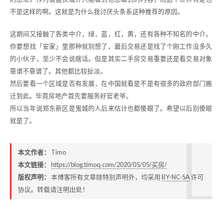
不是这样的啊。这就是为什么我讨厌头条系这种推荐的原因。
这期间又接触了各类中介，绿，蓝，红，黄，还有各种不知名的中介。
你要想找「安家」里那种就别想了，最后交易还是找了个刚工作没多久
的小伙子，至少不会说瞎话。但是其实二手房交易重要还是看交易对象
靠谱不靠谱了。其他都比较扯淡。
然后要看一个区域是否有发展，在中国就看是不是有很多的政府部门搬
迁到此。毕竟房地产首先要服务好官老爷。
所以当年说郑东新区是鬼城的人后来估计也都傻眼了。希望以后别傻眼
就是了。
本文作者：
Timo
本文链接：
https://blog.timoq.com/2020/05/05/买房/
版权声明：
本博客所有文章除特别声明外，均采用
BY-NC-SA
许可
协议。转载请注明出处！