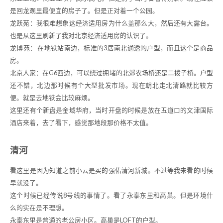
是回龙观里最便宜的房子了。但是正对着一个公园。
龙跃苑：我很难想象这经济适用房为什么盖那么大，然后还有大露台。
也是从这里刷新了我对北京经济适用房的认识了。
龙博苑： 在地铁站南边，标准的3居南北通透的户型，而且这个是商品
房。
北京人家：在G6西边，可以绕过拥堵的北郊农场桥还是二拨子桥。户型
还不错，北边那时候有个大型批发市场。现在朝北走北清路就比较方
便。就是去地铁会比较麻烦。
这里还有个新盘是金域华府，当时开盘的时候是放在五道口的文津国际
酒店来着，去了看下，感觉那地段那价格不太值。
清河
看这里是因为知道之前小云是买的强佑清河新城。不过等我来看的时候
早就没了。
这个时候已经传说8号线的事情了。看了永泰东里和高巢。但是环境什
么的实在是不理想。
永泰东里是普通的老公房小区。高巢是LOFT的户型。