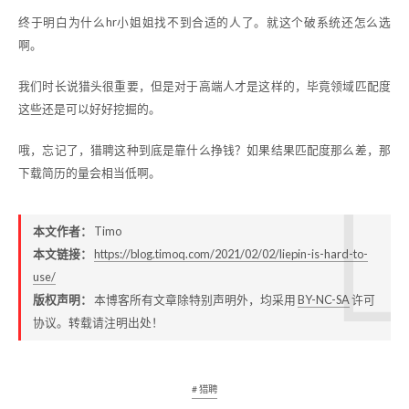
终于明白为什么hr小姐姐找不到合适的人了。就这个破系统还怎么选
啊。
我们时长说猎头很重要，但是对于高端人才是这样的，毕竟领域匹配度
这些还是可以好好挖掘的。
哦，忘记了，猎聘这种到底是靠什么挣钱？如果结果匹配度那么差，那
下载简历的量会相当低啊。
本文作者：
Timo
本文链接：
https://blog.timoq.com/2021/02/02/liepin-is-hard-to-
use/
版权声明：
本博客所有文章除特别声明外，均采用
BY-NC-SA
许可
协议。转载请注明出处！
# 猎聘