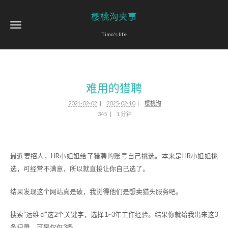
樱桃沟夹事
Timo's life
难用的猎聘
2021-02-02
2025-02-10
樱桃沟
345
1 分钟
最近要招人，HR小姐姐给了猎聘的账号自己挑选。本来是HR小姐姐挑
选，可经常不满意，所以就直接让你自己选了。
结果发现这个网站真是破，我觉得他们是想卖猎头服务吧。
搜索“运维 ci”这2个关键字，选择1~3年工作经验。结果你就给我出来这3
条记录，可是仅仅3条。