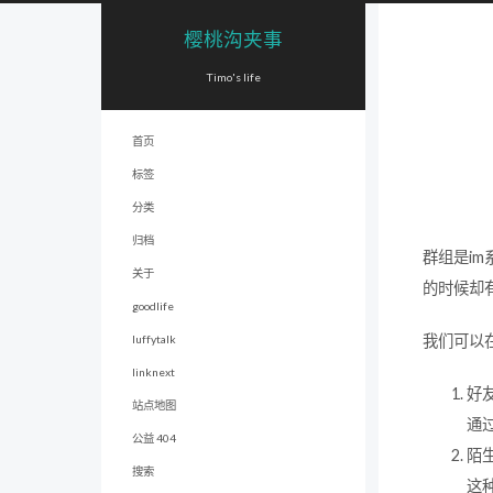
樱桃沟夹事
Timo's life
首页
标签
分类
归档
群组是i
关于
的时候却
goodlife
我们可以在
luffytalk
linknext
好
站点地图
通
公益 404
陌
搜索
这