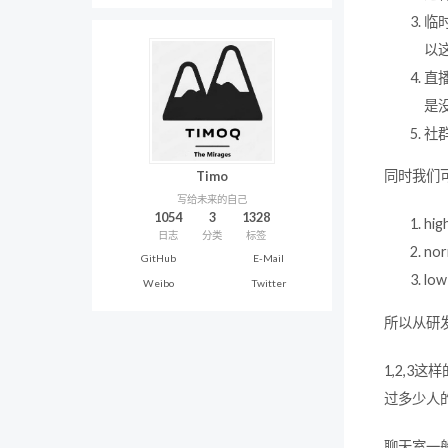
临
以
直
是
社
同时我们可
Timo
写给未来的自己
1054
3
1328
h
日志
分类
标签
no
GitHub
E-Mail
l
Weibo
Twitter
所以从研发
1,2,
过多少人
聊天室一