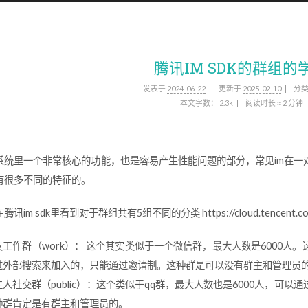
腾讯IM SDK的群组的
发表于
2024-06-22
更新于
2025-02-10
分
本文字数：
2.3k
阅读时长 ≈
2 分钟
m系统里一个非常核心的功能，也是容易产生性能问题的部分，常见im在
有很多不同的特征的。
腾讯im sdk里看到对于群组共有5组不同的分类
https://cloud.tencent.
友工作群（work）： 这个其实类似于一个微信群，最大人数是6000
过外部搜索来加入的，只能通过邀请制。这种群是可以没有群主和管理员
生人社交群（public）：这个类似于qq群，最大人数也是6000人，可
种群肯定是有群主和管理员的。