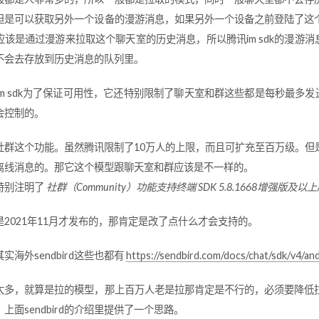
但是可以获取另外一个设备的漫游消息，如果另外一个设备之前登陆了这
应该是通过漫游来拉取这个聊天室的历史消息，所以腾讯im sdk的漫游
不会去存放到历史消息的队列里。
im sdk为了保证可用性，它还特别限制了聊天室和群这些都是每秒最多发
会控制的。
社群这个功能。虽然腾讯限制了10万人的上限，而且可扩充至百万级。但
离线消息的。那它这个模型跟聊天室和群应该是不一样的。
特别注明了
社群（Community）功能支持终端 SDK 5.8.1668增强版及以上
是2021年11月才发布的，那肯定是改了点什么才会支持的。
实海外sendbird这些也都有
https://sendbird.com/docs/chat/sdk/v4/an
太多，就算是拉的模型，那上百万人老是拉那肯定是不行的，必须要降低
上面sendbird的介绍里提供了一个思路。