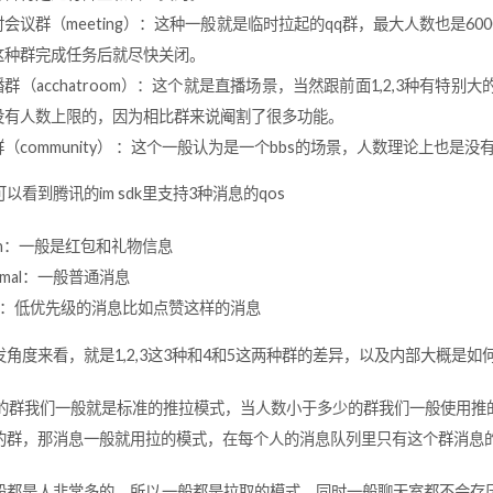
时会议群（meeting）：这种一般就是临时拉起的qq群，最大人数也是6
这种群完成任务后就尽快关闭。
播群（acchatroom）：这个就是直播场景，当然跟前面1,2,3种有
没有人数上限的，因为相比群来说阉割了很多功能。
群（community） ：这个一般认为是一个bbs的场景，人数理论上也是没
以看到腾讯的im sdk里支持3种消息的qos
igh：一般是红包和礼物信息
rmal：一般普通消息
ow：低优先级的消息比如点赞这样的消息
角度来看，就是1,2,3这3种和4和5这两种群的差异，以及内部大概是如
3这样的群我们一般就是标准的推拉模式，当人数小于多少的群我们一般使用
的群，那消息一般就用拉的模式，在每个人的消息队列里只有这个群消息的s
般都是人非常多的，所以一般都是拉取的模式，同时一般聊天室都不会存