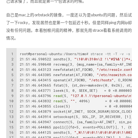
己请求慢了，而且就是第一个包请求的时候。
自己是mac上的orbstack的镜像，一度还以为是ubuntu的问题，然后试
了一下rocky，发现居然也是第一个包延迟十秒。但是同样ping 内网ip却
没有任何问题。本着刨根问底的精神，那就先用strace看看系统调用的
情况。
1
root@personal-ubuntu:/Users/timo
# strace -tt -T -v -s 10
2
21:51:46.590522 sendto(3, 
"\10\0\310n\2 !\"#$%&'()*+,-.
3
21:51:46.590640 recvmsg(3, {msg_name={sa_family=AF_INET,
4
21:51:46.643123 newfstatat(AT_FDCWD, 
"/etc/resolv.conf"
,
5
21:51:46.643305 newfstatat(AT_FDCWD, 
"/etc/nsswitch.conf
6
21:51:46.643415 openat(AT_FDCWD, 
"/etc/hosts"
, O_RDONLY|
7
21:51:46.643665 fstat(5, {st_dev=makedev(0, 0x26), st_in
8
21:51:46.643771 lseek(5, 0, SEEK_SET)   = 0 <0.000003>
9
21:51:46.643796 
read
(5, 
"127.0.1.1\tpersonal-ubuntu\n127
10
21:51:46.643832 
read
(5, 
""
, 4096)       = 0 <0.000002>
11
21:51:46.643855 close(5)                = 0 <0.000004>
12
21:51:46.643879 socket(AF_INET, SOCK_DGRAM|SOCK_CLOEXEC
13
21:51:46.643914 setsockopt(5, SOL_IP, IP_RECVERR, [1], 4
14
21:51:46.643947 connect(5, {sa_family=AF_INET, sin_port=
15
21:51:46.644065 ppoll([{fd=5, events=POLLOUT}], 1, {tv_
16
21:51:46.644125 sendto(5, 
"_N\1\0\0\1\0\0\0\0\0\1\00270
17
21:51:46.644278 ppoll([{fd=5, events=POLLIN}], 1, {tv_s