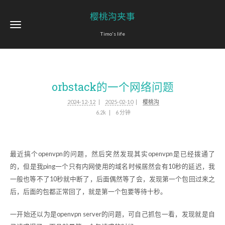
樱桃沟夹事
Timo's life
orbstack的一个网络问题
2024-12-12
2025-02-10
樱桃沟
6.2k
6 分钟
最近搞个openvpn的问题，然后突然发现其实openvpn是已经拨通了
的，但是我ping一个只有内网使用的域名时候居然会有10秒的延迟，我
一般也等不了10秒就中断了，后面偶然等了会，发现第一个包回过来之
后，后面的包都正常回了，就是第一个包要等待十秒。
一开始还以为是openvpn server的问题，可自己抓包一看，发现就是自