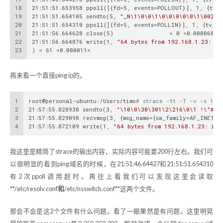
18
21:51:51.653958 ppoll([{fd=5, events=POLLOUT}], 1, {tv_
19
21:51:51.654105 sendto(5, 
"_N\1\0\0\1\0\0\0\0\0\1\00270
20
21:51:51.654310 ppoll([{fd=5, events=POLLIN}], 1, {tv_s
21
21:51:56.664628 close(5)                = 0 <0.000068>
22
21:51:56.664876 write(1, 
"64 bytes from 192.168.1.23: ic
23
) = 61 <0.000011>
再来看一个直接ping ip的。
1
root@personal-ubuntu:/Users/timo
# strace -tt -T -v -s 102
2
21:57:55.828938 sendto(3, 
"\10\0\30\301\2\216\0\1 !\"#$%
3
21:57:55.829098 recvmsg(3, {msg_name={sa_family=AF_INET, 
4
21:57:55.872109 write(1, 
"64 bytes from 192.168.1.23: icm
我这里是精简了strace的输出内容，实际内容可能要200行左右。我们可
以很明显的看到ping域名的时候，在21:51:46.64427和21:51:51.654310
有2次ppoll调用超时。再往上看我们可以发现这里会读取
**/etc/resolv.conf
和
/etc/nsswitch.conf**这两个文件。
那会不会是这2个文件有什么问题。看了一眼果然是有问题。这里明晃