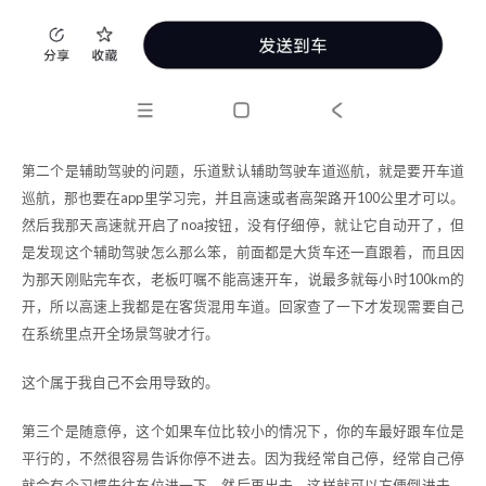
第二个是辅助驾驶的问题，乐道默认辅助驾驶车道巡航，就是要开车道
巡航，那也要在app里学习完，并且高速或者高架路开100公里才可以。
然后我那天高速就开启了noa按钮，没有仔细停，就让它自动开了，但
是发现这个辅助驾驶怎么那么笨，前面都是大货车还一直跟着，而且因
为那天刚贴完车衣，老板叮嘱不能高速开车，说最多就每小时100km的
开，所以高速上我都是在客货混用车道。回家查了一下才发现需要自己
在系统里点开全场景驾驶才行。
这个属于我自己不会用导致的。
第三个是随意停，这个如果车位比较小的情况下，你的车最好跟车位是
平行的，不然很容易告诉你停不进去。因为我经常自己停，经常自己停
就会有个习惯先往车位进一下，然后再出去，这样就可以方便倒进去，