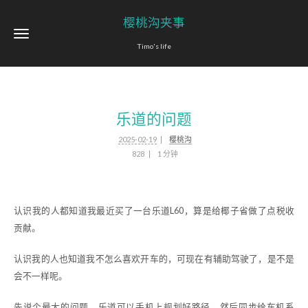
樱桃沟夹事
Timo's life
乐道的问题
2025-02-19
樱桃沟
828
1 分钟
认识我的人都知道我最近买了一台乐道L60，算是给椰子省做了点税收
贡献。
认识我的人也知道我不怎么喜欢开车的，可现在有辅助驾驶了，是不是
会不一样呢。
先说个最大的问题，乐道可以手机上规划好路径，然后同步给车机系