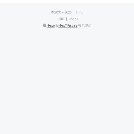
© 2006 –
2026
Timo
1.5m
22:51
由
Hexo
&
NexT.Pisces
强力驱动