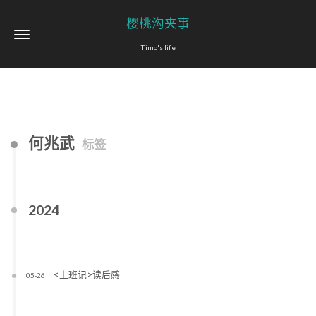
樱桃沟夹事
Timo's life
何兆武
标签
2024
<上班记>读后感
05-26