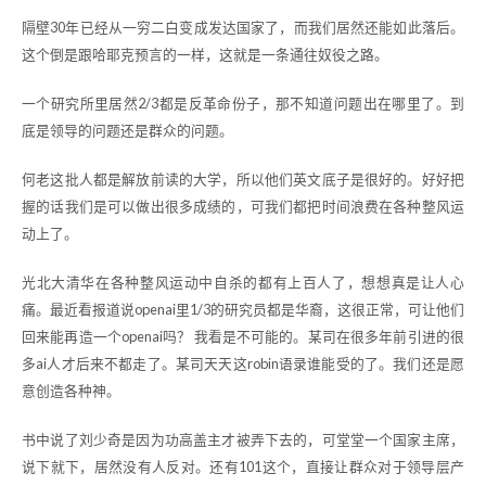
隔壁30年已经从一穷二白变成发达国家了，而我们居然还能如此落后。
这个倒是跟哈耶克预言的一样，这就是一条通往奴役之路。
一个研究所里居然2/3都是反革命份子，那不知道问题出在哪里了。到
底是领导的问题还是群众的问题。
何老这批人都是解放前读的大学，所以他们英文底子是很好的。好好把
握的话我们是可以做出很多成绩的，可我们都把时间浪费在各种整风运
动上了。
光北大清华在各种整风运动中自杀的都有上百人了，想想真是让人心
痛。最近看报道说openai里1/3的研究员都是华裔，这很正常，可让他们
回来能再造一个openai吗？ 我看是不可能的。某司在很多年前引进的很
多ai人才后来不都走了。某司天天这robin语录谁能受的了。我们还是愿
意创造各种神。
书中说了刘少奇是因为功高盖主才被弄下去的，可堂堂一个国家主席，
说下就下，居然没有人反对。还有101这个，直接让群众对于领导层产