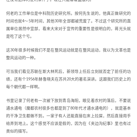
何老的工作单位是中科院历史研究所。按何先生说的，他真正做研究的
时间也就4～5年时间，其他30年全部都被荒废了。不过这个研究所的直
属单位居然中宣部，看来大宋对于宣传的重要性是很明白的，蒋光头就
是吃了这个亏。
这30年很多时候我们不是在整风运动就是在整风运动，我以为文革也是
整风运动的一种。
可当我们看见苏联在斯大林死后，新领导上任后立刻就否定了前任的功
绩，还有个1956年赫鲁晓夫在苏共20大的著名演讲。这跟我们历史上的
每个朝代都一样啊。
书里记录了何老有一次被下放到青岛海阳，眼见着农村的落后，不要说
通水通电（魔都农村很多也都是到了80年代才通水通电的），就是基本
的干净卫生都做不到。一家子有人还能直接在床上拉屎，然后直接用手
给弄到地上。这个感觉不应该是假的，因为在《夹边沟纪事》里也有过
类似的描写。