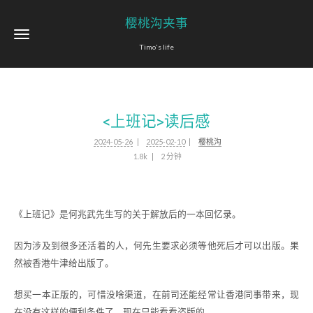
樱桃沟夹事
Timo's life
<上班记>读后感
2024-05-26
2025-02-10
樱桃沟
1.8k
2 分钟
《上班记》是何兆武先生写的关于解放后的一本回忆录。
因为涉及到很多还活着的人，何先生要求必须等他死后才可以出版。果
然被香港牛津给出版了。
想买一本正版的，可惜没啥渠道，在前司还能经常让香港同事带来，现
在没有这样的便利条件了。现在只能看看盗版的。