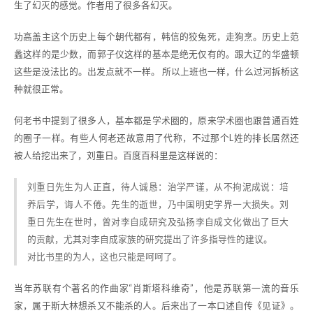
生了幻灭的感觉。作者用了很多各幻灭。
功高盖主这个历史上每个朝代都有，韩信的狡兔死，走狗烹。历史上范
蠡这样的是少数，而郭子仪这样的基本是绝无仅有的。跟大辽的华盛顿
这些是没法比的。出发点就不一样。 所以上班也一样，什么过河拆桥这
种就很正常。
何老书中提到了很多人，基本都是学术圈的，原来学术圈也跟普通百姓
的圈子一样。有些人何老还故意用了代称，不过那个L姓的排长居然还
被人给挖出来了，刘重日。百度百科里是这样说的：
刘重日先生为人正直，待人诚恳：治学严谨，从不拘泥成说：培
养后学，诲人不倦。先生的逝世，乃中国明史学界一大损失。刘
重日先生在世时，曾对李自成研究及弘扬李自成文化做出了巨大
的贡献，尤其对李自成家族的研究提出了许多指导性的建议。
对比书里的为人，这也只能是呵呵了。
当年苏联有个著名的作曲家“肖斯塔科维奇”，他是苏联第一流的音乐
家，属于斯大林想杀又不能杀的人。后来出了一本口述自传《见证》。