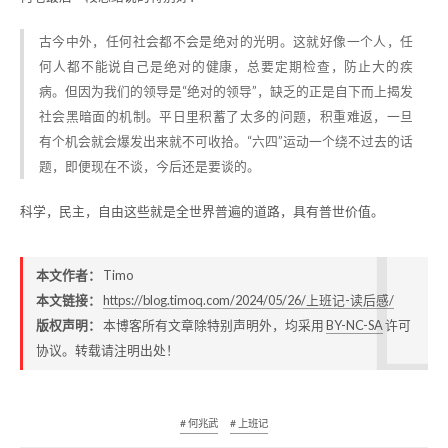
古今中外，任何社会都不会是绝对的光明。这就好像一个人，任
何人都不能说自己是绝对的健康，总要定期检查，防止大的疾
病。但因为我们的领导是“绝对的领导”，缺乏的正是自下而上揭发
社会黑暗面的机制。平日里积蓄了太多的问题，积重难返，一旦
有个机会就会爆发出来就不可收拾。“六四”运动一个绕不过去的话
题，即便现在不谈，今后还是要谈的。
科学，民主，自由这些就是全世界普遍的道路，具有普世价值。
本文作者：
Timo
本文链接：
https://blog.timoq.com/2024/05/26/上班记-读后感/
版权声明：
本博客所有文章除特别声明外，均采用
BY-NC-SA
许可
协议。转载请注明出处！
# 何兆武
# 上班记