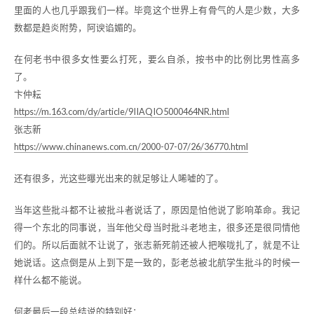
里面的人也几乎跟我们一样。毕竟这个世界上有骨气的人是少数，大多
数都是趋炎附势，阿谀谄媚的。
在何老书中很多女性要么打死，要么自杀，按书中的比例比男性高多
了。
卞仲耘
https://m.163.com/dy/article/9IIAQIO5000464NR.html
张志新
https://www.chinanews.com.cn/2000-07-07/26/36770.html
还有很多，光这些曝光出来的就足够让人唏嘘的了。
当年这些批斗都不让被批斗者说话了，原因是怕他说了影响革命。我记
得一个东北的同事说，当年他父母当时批斗老地主，很多还是很同情他
们的。所以后面就不让说了，张志新死前还被人把喉咙扎了，就是不让
她说话。这点倒是从上到下是一致的，彭老总被北航学生批斗的时候一
样什么都不能说。
何老最后一段总结说的特别好：