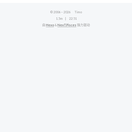
© 2006 –
2026
Timo
1.5m
22:51
由
Hexo
&
NexT.Pisces
强力驱动