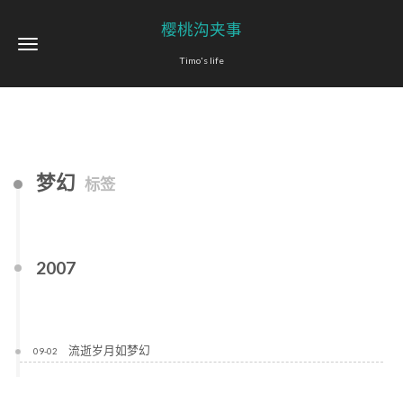
樱桃沟夹事
Timo's life
梦幻
标签
2007
流逝岁月如梦幻
09-02