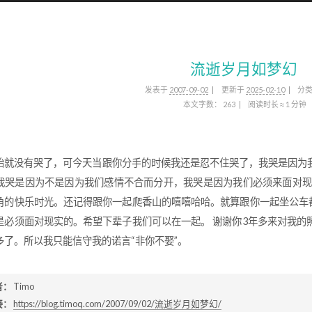
流逝岁月如梦幻
发表于
2007-09-02
更新于
2025-02-10
分
本文字数：
263
阅读时长 ≈
1 分钟
始就没有哭了，可今天当跟你分手的时候我还是忍不住哭了，我哭是因为
我哭是因为不是因为我们感情不合而分开，我哭是因为我们必须来面对现
角的快乐时光。还记得跟你一起爬香山的嘻嘻哈哈。就算跟你一起坐公车都
是必须面对现实的。希望下辈子我们可以在一起。 谢谢你3年多来对我的
多了。所以我只能信守我的诺言“非你不娶”。
者：
Timo
接：
https://blog.timoq.com/2007/09/02/流逝岁月如梦幻/