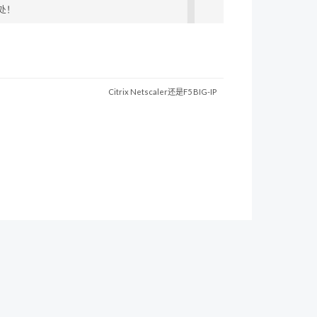
处！
Citrix Netscaler还是F5 BIG-IP