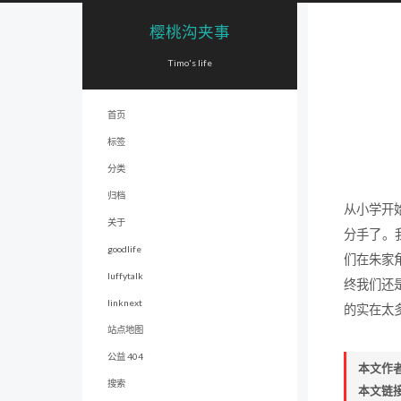
樱桃沟夹事
Timo's life
首页
标签
分类
归档
从小学开
关于
分手了。
goodlife
们在朱家
luffytalk
终我们还
linknext
的实在太
站点地图
公益 404
本文作
搜索
本文链