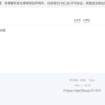
明：
本博客所有文章除特别声明外，均采用
BY-NC-SA
许可协议。转载请注明出
# 岁月
# 梦幻
汇的路
© 2006 –
2026
Timo
1.5m
22:51
由
Hexo
&
NexT.Pisces
强力驱动