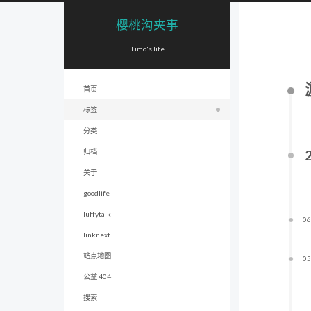
樱桃沟夹事
Timo's life
首页
标签
分类
归档
关于
goodlife
luffytalk
06
linknext
站点地图
05
公益 404
搜索