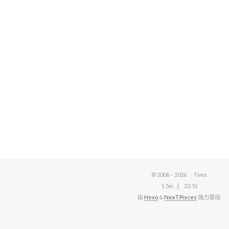
© 2006 –
2026
Timo
1.5m
22:51
由
Hexo
&
NexT.Pisces
强力驱动