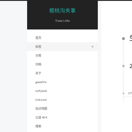
樱桃沟夹事
Timo's life
首页
标签
分类
归档
关于
goodlife
luffytalk
07
linknext
站点地图
公益 404
搜索