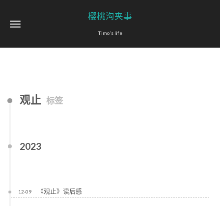
樱桃沟夹事
Timo's life
观止
标签
2023
《观止》读后感
12-09