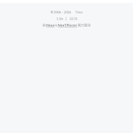
© 2006 –
2026
Timo
1.5m
22:51
由
Hexo
&
NexT.Pisces
强力驱动