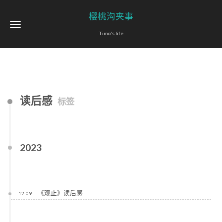
樱桃沟夹事
Timo's life
读后感
标签
2023
《观止》读后感
12-09