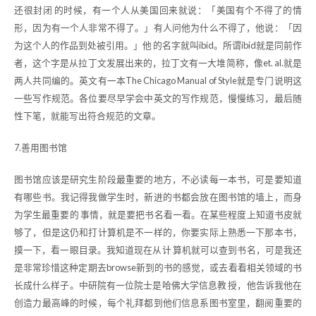
还很封闭 的时候，有一个人从美国回来就说：「美国有个不得了的情
形，因为有一个人非常不得了。」有人问他为什么不得了，他说：「因
为这个人的作品到处被引用。」他 的名字就叫ibid。所谓ibid就是同前作
者，这个字是从拉丁文发展出来的，拉丁文有一大堆简称，像et. al.就是
两人共同编的。英文有一本The Chicago Manual of Style就是专门说明这
一些写作规范。各位要尽早学会中英文的写作规范，慢慢练习，最后随
性下笔，就能写出符合规范的文章。
7.善用图书馆
图书馆应该是研究生阶段最重要的地方，不必读每一本书，可是要知道
有哪些书。我记得我做学生时，新进的书都会放在图书馆的墙上，而身
为学生最重要的 事情，就是要把书名看一看。在某些程度上知道书皮就
够了，但是这仍和打计算机是不一样的，你要实际上熟悉一下那本书，
摸一下，看一眼目录。我知道现在从计 算机就可以查到书名，可是我还
是非常珍惜这种定期去browse新到的书的感觉，或去看看相关领域的书
长成什么样子。中研院有一位院士是哈佛大学信息教 授，他告诉我他在
创造力最高峰的时候，每个礼拜都到他们信息系图书室里，翻阅重要的