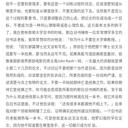
但不一定要刻意强求，要有这是一个训练过程的信念，应该清楚知道从
哪里开始，也要知道从哪里放手，不要无限的追下去。当然我不是否认
这个过程的重要 性，只是要调整自己的心态，把论文的完成当成一个目
标，不要成为是一种的心理障碍或是心理负担。这方面有太多的例子
了，我在普林斯顿大学念书的时候，那边 旧书摊有一位非常博学多文的
旧书店老板，我常常赞叹的对他说：「你为什么不要在大学做教授。」
他说：「因为那篇博士论文没有写完。」原因在于他把那个博士 论文当
成要写一本经典，那当然永远写不完。如果真能写成经典那是最好，就
像美丽新境界那部电影的男主角John Nash一样，一生最大的贡献就是博
士那二十几页的论文，不过切记不要把那个当作是目标，因为那是自然
而然形成的，应该要坚定的告诉自己，所要完成的是一 份结构严谨、论
述清楚与言之有物的论文，不要一开始就期待它是经典之作。如果你期
待它是经典之作，你可能会变成我所看到的那位旧书摊的老板，至于我
为什么 知道他有那么多学问，是因为那时候我在找一本书，但它并没有
在旧书店里面，不过他告诉我：「还有很多本都跟他不相上下。」后来
我对那个领域稍稍懂了之后， 证明确实如他所建议的那般。一个旧书店
的老板精熟每一本书，可是他就是永远无法完成，他梦幻般的学位论
文，因为他不知道要在哪里放手，这一切都只成为空 谈。