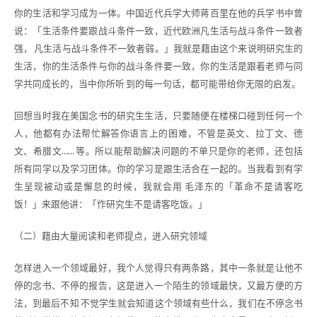
你的生活和学习成为一体。中国近代兵学大师蒋百里在他的兵学书中曾
说：「生活条件要跟战斗条件一致，近代欧洲凡生活与战斗条件一致者
强， 凡生活与战斗条件不一致者弱。」我就是藉由这个来说明研究生的
生活，你的生活条件与你的战斗条件要一致，你的生活是跟着老师与同
学共同成长的，当中你所听 到的每一句话，都可能带给你无限的启发。
回想当时我在美国念书的研究生生活，只要随便在楼梯口碰到任何一个
人，他都有办法帮忙解答你语言上的困难，不管是英文、拉丁文、德
文、希腊文…… 等。所以能帮助解决问题的不单只是你的老师，还包括
所有同学以及学习团体。你的学习是跟生活合在一起的。当我看到有学
生呈现被动或是懈怠的时候，我就会用 毛泽东的「革命不是请客吃
饭！」来跟他讲：「作研究生不是请客吃饭。」
（二）藉由大量阅读和老师提点，进入研究领域
怎样进入一个领域最好，我个人觉得只有两条路，其中一条就是让他不
停的念书、不停的报告，这是进入一个陌生的领域最快，又最方便的方
法，到最后不知 不觉学生就会知道这个领域有些什么，我们在不停念书