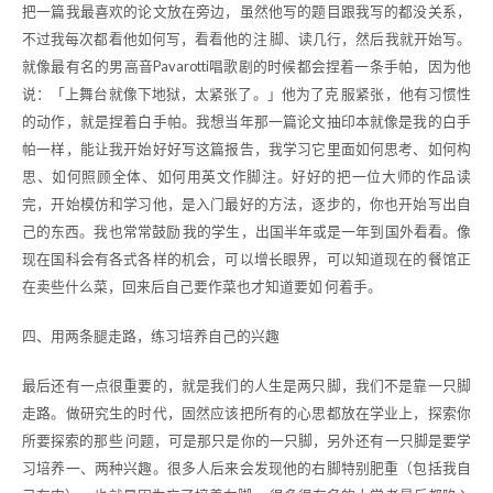
把一篇我最喜欢的论文放在旁边，虽然他写的题目跟我写的都没关系，
不过我每次都看他如何写，看看他的注 脚、读几行，然后我就开始写。
就像最有名的男高音Pavarotti唱歌剧的时候都会捏着一条手帕，因为他
说：「上舞台就像下地狱，太紧张了。」他为了克 服紧张，他有习惯性
的动作，就是捏着白手帕。我想当年那一篇论文抽印本就像是我的白手
帕一样，能让我开始好好写这篇报告，我学习它里面如何思考、如何构
思、如何照顾全体、如何用英文作脚注。好好的把一位大师的作品读
完，开始模仿和学习他，是入门最好的方法，逐步的，你也开始写出自
己的东西。我也常常鼓励 我的学生，出国半年或是一年到国外看看。像
现在国科会有各式各样的机会，可以增长眼界，可以知道现在的餐馆正
在卖些什么菜，回来后自己要作菜也才知道要如 何着手。
四、用两条腿走路，练习培养自己的兴趣
最后还有一点很重要的，就是我们的人生是两只脚，我们不是靠一只脚
走路。做研究生的时代，固然应该把所有的心思都放在学业上，探索你
所要探索的那些 问题，可是那只是你的一只脚，另外还有一只脚是要学
习培养一、两种兴趣。很多人后来会发现他的右脚特别肥重（包括我自