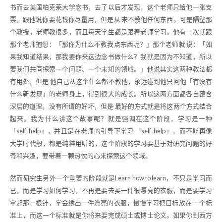
书而去美国柏克莱大学念书，去了以后才发现，这个老师只给他一张支
票，跟他说你要花钱你尽量用，但是从 来不教他任何东西。可是隔壁那
个教授，老师教很多，而且每天学生都是跟着老师学习。他有一次就跟
那个老师抱怨：「那你为什么不教我点东西呢？」那个老师就 说：「如
果我知道结果，那我要你来这边念书做什么？我就是因为不知道，所以
要我们共同探索一个问题、一个未知的领域。」他说其实这两种教法都
有用处，但是 他自己从这个什么都不教他，永远碰到他只问他「有没有
什么新发现」的老师身上，得到很大的成长。所以这两方面都各自蕴含
深层的道理，没有所谓的好坏，但是 最好的方式就是将这两个方式结合
起来。我为什么讲这个故事呢？就是强调在这个阶段，学习是一种
「self-help」，并且是在老师的引导下学习 「self-help」，而不能再像
大学时代般，都是纯粹用听的，这个阶段的学习要基于对研究问题的好
奇和兴趣，要带着一颗热忱的心来探索这个领域。
然而研究生另外一个重要的阶段就是Learn how to learn，不只是学习而
已，而是学习如何学习，不再是要去买一件很漂亮的衣服，而是要学习
拿起那一根针，学会绣出一件漂亮的衣服，慢慢学习把目标放在一 个标
准上，而这一个标准就是你将来要完成硕士或博士论文。如果你到西方