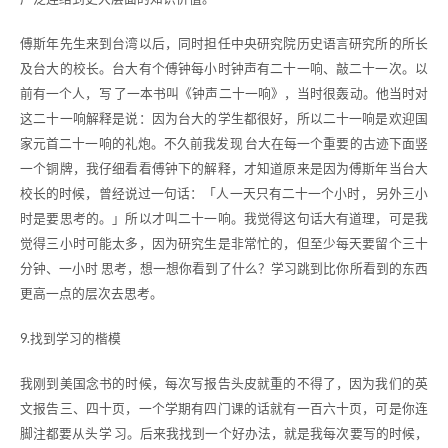
傅斯年先生来到台湾以后，同时担任中央研究院历史语言研究所的所长
及台大的校长。台大有个傅钟每小时钟声有二十一响、敲二十一次。以
前有一个人，写 了一本书叫《钟声二十一响》，当时很轰动。他当时对
这二十一响解释是说：因为台大的学生都很好，所以二十一响是欢迎国
家元首二十一响的礼炮。不久前我发现 台大在每一个重要的古迹下面竖
一个铜牌，我仔细看看傅钟下的解释，才知道原来是因为傅斯年当台大
校长的时候，曾经说过一句话：「人一天只有二十一个小时， 另外三小
时是要思考的。」所以才叫二十一响。我觉得这句话大有道理，可是我
觉得三小时可能太多，因为研究生是非常忙的，但至少每天要留个三十
分钟、一小时 思考，想一想你看到了什么？学习跳到比你所看到的东西
更高一点的层次去思考。
9.找到学习的楷模
我刚到美国念书的时候，每次写报告头皮就重的不得了，因为我们的英
文报告三、四十页，一个学期有四门课的话就有一百六十页，可是你连
脚注都要从头学 习。后来我找到一个好办法，就是我每次要写的时候，