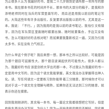
为止很多人认为 我最好的书，是我二十几岁刚到史语所那一年所写的那
本书。我在那本书花的时间并不长，那本书的大部分的稿子，是我和许
添明老师同时在当兵的军营里面写的， 而且还是用我以前旧的笔记写
的。大陆这些年有许多出版社，反复要求出版我以前的书，尤其是这一
本，我说：「不行。」因为我用的是我以前的读书笔记，我怕引 文有错
字，因为在军队营区里面随时都要出操、随时就要集合，手边又没有
书，怎么可能好好的去核对呢？而如果要我重新校正一遍，又因为引用
太多书，实在没有 力气校正。
为什么举这个例子呢？我后来想一想，那本书之所以比较好，可能是因
为那个题目可延展性大，那个题目波澜起伏的可能性大。很多人都认
为，我最好的书应 该是剑桥大学出的那一本，不过我认为我最好的书一
定是用中文写的，因为这个语文我能掌握，英文我没办法掌握得出神入
化。读、写任何语文一定要练习到你能带 着三分随意，那时候你才可以
说对于这一个语文完全理解与精熟，如果你还无法达到三分的随意，就
表示你还在摸索。
回到我刚刚讲的，其实每一本书、每一篇论文我都很想把它写好。但是
有些东西没办法写好，为什么？因为一开始选择的题目不够好。因此唯