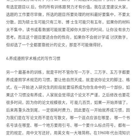
有选定题目以 后，你的所有训练跟努力才有价值。我在这里建议大家，
选题的工作要尽早做，所选的题目所要处理的材料最好要集中，不要太
分散，因为硕士生可能只有三年、博 士生可能只有五年，如果你的材料
太不集中，读书或看数据可能就要花掉你大部分的时间，让你没有余力
思考。而且这个题目要适合你的性向，如果你不会统计学或 讨厌数字，
但却选了一个全都要靠统计的论文，那是不可能做得好。
6.养成遵照学术格式的写作习惯
另一个最基本的训练，就是平时不管你写一万字、三万字、五万字都要
养成遵照学术规范的习惯，要让他自然天成，就是说你论文的脚注、格
式，在一开始进 入研究生的阶段就要培养成为你生命中的一个部份，如
果这个习惯没有养成，人家就会觉得这个论文不严谨，之后修改也要花
很多时间，因为你的论文规模很大，可 能几百页，如果一开始弄错了，
后来再重头改到尾，一定很耗时费力，因此要在一开始就养成习惯，因
为我们是在写论文而不是在写散文，哪一个逗点应该在哪里、 哪一个书
名号该在哪里、哪一个地方要用引号、哪一个要什么标点符号，都有一
定的规定，用中文写还好，用英文有一大堆简称。在1960年代台湾知识