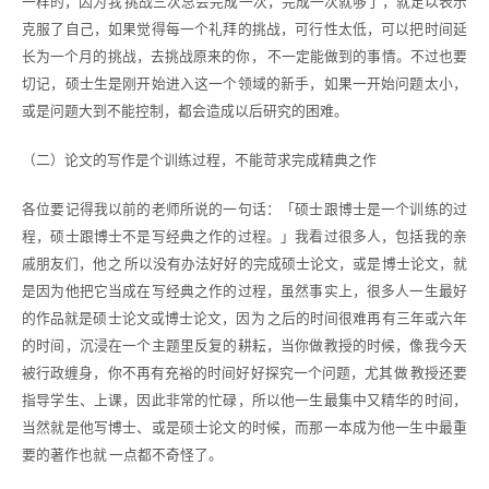
一样的，因为我 挑战三次总会完成一次，完成一次就够了，就足以表示
克服了自己，如果觉得每一个礼拜的挑战，可行性太低，可以把时间延
长为一个月的挑战，去挑战原来的你， 不一定能做到的事情。不过也要
切记，硕士生是刚开始进入这一个领域的新手，如果一开始问题太小，
或是问题大到不能控制，都会造成以后研究的困难。
（二）论文的写作是个训练过程，不能苛求完成精典之作
各位要记得我以前的老师所说的一句话：「硕士跟博士是一个训练的过
程，硕士跟博士不是写经典之作的过程。」我看过很多人，包括我的亲
戚朋友们，他之 所以没有办法好好的完成硕士论文，或是博士论文，就
是因为他把它当成在写经典之作的过程，虽然事实上，很多人一生最好
的作品就是硕士论文或博士论文，因为 之后的时间很难再有三年或六年
的时间，沉浸在一个主题里反复的耕耘，当你做教授的时候，像我今天
被行政缠身，你不再有充裕的时间好好探究一个问题，尤其做 教授还要
指导学生、上课，因此非常的忙碌，所以他一生最集中又精华的时间，
当然就是他写博士、或是硕士论文的时候，而那一本成为他一生中最重
要的著作也就 一点都不奇怪了。