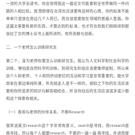
一流的大学去读书，你会觉得我这一篇论文可能要和全世界做同一件问
题的人相比较。我 想即使在台湾也应该要有这样的心情，你的标准不能
单单只是放在旁边几个人而已，而应该是要放在领域的普遍人里面。你
这篇文章要有新的东西，才算达到的标 准，也才符合到我们刚刚讲到那
张拉丁文的博士证书上面所讲的，有所贡献与创新。
二、一个老师怎么训练研究生
第二个，身为老师你要怎么训练研究生。我认为人文科学和社会科学的
训练，哪怕是自然科学的训练，到研究生阶段应该更像师徒制，所以来
自个人和老师、 个人和同侪间密切的互动和学习是非常重要的，跟大学
部坐在那边单纯听课，听完就走人是不一样的，相较之下你的生活应该
要和你所追求的知识与解答相结合，并 且你往后的生活应该或多或少都
和这个探索有相关。
（一）善用与老师的伙伴关系，不断Research
我常说英文research这个字非常有意义，search是寻找，而research是
再寻找，所以每个人都要research，不断的一遍一遍 再寻找，并进而使