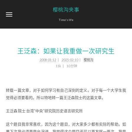
樱桃沟夹事
Timo's life
王泛森：如果让我重做一次研究生
2008-01-12
2025-02-10
樱桃沟
11k
10 分钟
转载一篇文章，对于如何学习有自己深刻的定义。对于每一个大学生我
觉得必须要看的。所以特地转一篇王泛森院士的这篇文章。
王泛森 院士 台湾“中央”研究院历史语言研究所
这个题目我非常喜欢，因为这个题目，对大家多少都有实际的帮助。如
果下次我必须再登台演讲，我觉得这个题目还可以再发挥一两次。我是