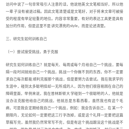
访问中说了一句非常吸引人注意的话，他说他英文文笔相当好，所以他
一辈 子没有被退过稿。因此文笔清楚或是文笔好，对于将来文章可被接
受的程度有举足轻重的地位。内容非常重要，有好的表达工具更是具有
加分的作用，但是这里不是 讲究漂亮的style，而是论述清楚。
三、研究生如何训练自己
（一）尝试接受挑战，勇于克服
研究生如何训练自己？就是每天、每周或每个月给自己一个挑战，要每
隔一段时间就给自己一个挑战，挑战一个你做不到的东西，你不一定要
求自己每次都能 顺利克服那个挑战，但是要努力去尝试。我在我求学的
生涯中，碰到太多聪明但却一无所成的人，因为他们很容易困在自己的
障碍里面，举例来说，我在普林斯顿大 学碰到一个很聪明的人，他就是
没办法克服他给自己的挑战，他就总是东看西看，虽然我也有这个毛
病，可是我会定期给我自己一个挑战，例如：我会告诉自己，在 某一个
期限内，无论如何一定要把这三行字改掉，或是这个礼拜一定要把这篇
草稿写完，虽然我仍然常常写不完，但是有这个挑战跟没这个挑战是不