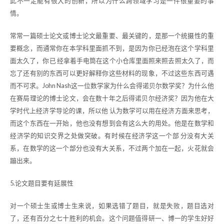
此不一定能有很大的创新，所以为什么跨领域学习是一件很重要的事
情。
常常一篇硕士论文或博士论文最重要、最关键的，是那一个统摄性的重
要概念，而通常你在本学科里面抓不到，是因为你已经泡在这个学科里
面太久了，你已 经拿着手电筒在这个小仓库里面照来照去照太久了，而
忘了还有别的东西可以更好解释你这些材料的现象，不过这些东西可遇
而不可求。John Nash这一位数学家为什么会得诺贝尔数学奖？为什么他
在赛局理论的博士论文，会在数十年之后得诺贝尔经济奖？因为他在大
学时代上经济学导论的课，所以他 认为数学可以用在经济方面来思考，
而这个东西在一开始，他也没有想到会有这么大的用处。他是在数学和
经济学的知识交界之处做突破。有时候在经济学这一个部 分没有大关
系，在数学的这一个部分也没有大关系，不过两个加在一起，火花就会
蹦出来。
5.论文题目要有延展性
对一个硕士生或博士生来说，如果选错了题目，就是失败，题目选对
了，还有百分之七十胜利的机会。这个问题值得研一、博一的学生好好