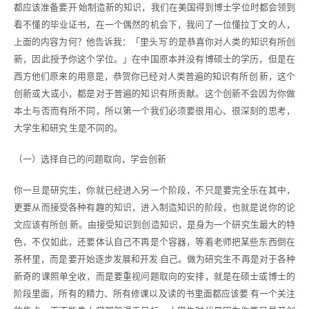
都应该准备要开 始制造新的知识，我们在美国得到博士学位时都会领到
看不懂的毕业证书，在一个偶然的机会下，我问了一位懂拉丁文的人，
上面的内容为何？他告诉我：「里头写 的是恭喜你对人类的知识有所创
新，因此授予你这个学位。」在中国原本并没有博硕士的学历，但是在
西方他们原来的用意是，恭贺你已经对人类普遍的知识有所创 新，这个
创新或大或小，都是对于普遍的知识有所贡献。这个创新不会因为你做
本土与否而有所不同，所以第一个我们必须要很用心、很深刻的思考，
大学生和研究 生是不同的。
（一）选择自己的问题取向，学会创新
你一旦是研究生，你就已经进入另一个阶段，不只是要完全乐在其中，
更要从而接受各种有趣的知识，进入制造知识的阶段，也就是说你的论
文应该有所创 新。由接受知识到创造知识，是身为一个研究生最大的特
色，不仅如此，还要体认自己不再是个容器，等着老师把某些东西倒在
茶杯里，而是要开始逐步发展和开发 自己。做为研究生不再是对于各种
新奇的课照单全收，而是要重视问题取向的安排，就是在硕士或博士的
阶段里面，所有的精力、所有修课以及读的书里面都应该要 有一个关注