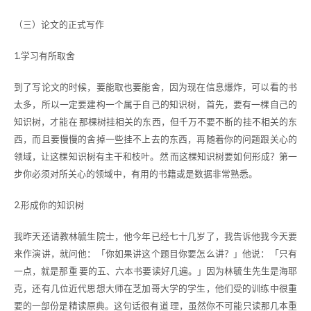
（三）论文的正式写作
1.学习有所取舍
到了写论文的时候，要能取也要能舍，因为现在信息爆炸，可以看的书
太多，所以一定要建构一个属于自己的知识树，首先，要有一棵自己的
知识树，才能在 那棵树挂相关的东西，但千万不要不断的挂不相关的东
西，而且要慢慢的舍掉一些挂不上去的东西，再随着你的问题跟关心的
领域，让这棵知识树有主干和枝叶。然 而这棵知识树要如何形成？第一
步你必须对所关心的领域中，有用的书籍或是数据非常熟悉。
2.形成你的知识树
我昨天还请教林毓生院士，他今年已经七十几岁了，我告诉他我今天要
来作演讲，就问他：「你如果讲这个题目你要怎么讲？」他说：「只有
一点，就是那重 要的五、六本书要读好几遍。」因为林毓生先生是海耶
克，还有几位近代思想大师在芝加哥大学的学生，他们受的训练中很重
要的一部份是精读原典。这句话很有道 理，虽然你不可能只读那几本重