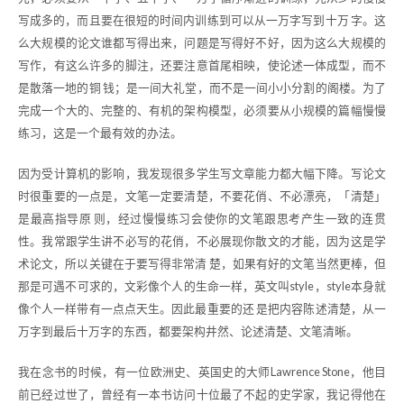
写成多的，而且要在很短的时间内训练到可以从一万字写到十万 字。这
么大规模的论文谁都写得出来，问题是写得好不好，因为这么大规模的
写作，有这么许多的脚注，还要注意首尾相映，使论述一体成型，而不
是散落一地的铜 钱；是一间大礼堂，而不是一间小小分割的阁楼。为了
完成一个大的、完整的、有机的架构模型，必须要从小规模的篇幅慢慢
练习，这是一个最有效的办法。
因为受计算机的影响，我发现很多学生写文章能力都大幅下降。写论文
时很重要的一点是，文笔一定要清楚，不要花俏、不必漂亮，「清楚」
是最高指导原 则，经过慢慢练习会使你的文笔跟思考产生一致的连贯
性。我常跟学生讲不必写的花俏，不必展现你散文的才能，因为这是学
术论文，所以关键在于要写得非常清 楚，如果有好的文笔当然更棒，但
那是可遇不可求的，文彩像个人的生命一样，英文叫style，style本身就
像个人一样带有一点点天生。因此最重要的还 是把内容陈述清楚，从一
万字到最后十万字的东西，都要架构井然、论述清楚、文笔清晰。
我在念书的时候，有一位欧洲史、英国史的大师Lawrence Stone，他目
前已经过世了，曾经有一本书访问十位最了不起的史学家，我记得他在