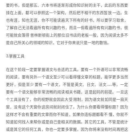
要的书，但是那五、六本书将逐渐形成你知识树的主干，此后的东西要
挂在上面，都可以参照这一个架构，然后把不相干的东西暂放 一边。生
也有涯，知也无涯，你不可能读遍天下所有的好书，所以要学习取舍，
了解自己无法看遍所有有兴趣的书，而且一但看遍所有有兴趣的书，很
可能就会落得 普林斯顿街上的那位旧书店的老板一般，因为阅读太多不
是自己所关心的领域的知识，它对于你来说只是一地的散钱。
3.掌握工具
在这个阶段一定要掌握语文与合适的工具。要有一个外语可以非常流畅
的阅读，要有另外一个语文至少可以看得懂文章的标题，能学更多当然
更好，但是至少 要有一个语文，不管是英文、日文、法文……等，一定
要有一个语文能够非常流畅的阅读相关书籍，这是起码的前提。一旦这
个工具没有了，你的视野就会因此大受 限制，因为语文就如同是一扇天
窗，没有这个天窗你这房间就封闭住了。为什么你要看得懂标题？因为
这样才不会有重要的文章而你不知道，如果你连标题都看不 懂，你就不
知道如何找人来帮你或是自己查相关的数据。其它的工具，不管是统计
或是其它的任何工具，你也一定要多掌握，因为你将来没有时间再把这