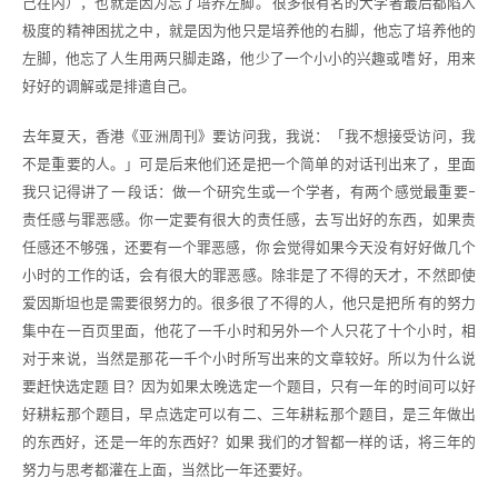
己在内），也就是因为忘了培养左脚。 很多很有名的大学者最后都陷入
极度的精神困扰之中，就是因为他只是培养他的右脚，他忘了培养他的
左脚，他忘了人生用两只脚走路，他少了一个小小的兴趣或嗜 好，用来
好好的调解或是排遣自己。
去年夏天，香港《亚洲周刊》要访问我，我说：「我不想接受访问，我
不是重要的人。」可是后来他们还是把一个简单的对话刊出来了，里面
我只记得讲了一 段话：做一个研究生或一个学者，有两个感觉最重要–
责任感与罪恶感。你一定要有很大的责任感，去写出好的东西，如果责
任感还不够强，还要有一个罪恶感，你 会觉得如果今天没有好好做几个
小时的工作的话，会有很大的罪恶感。除非是了不得的天才，不然即使
爱因斯坦也是需要很努力的。很多很了不得的人，他只是把所 有的努力
集中在一百页里面，他花了一千小时和另外一个人只花了十个小时，相
对于来说，当然是那花一千个小时所写出来的文章较好。所以为什么说
要赶快选定题 目？因为如果太晚选定一个题目，只有一年的时间可以好
好耕耘那个题目，早点选定可以有二、三年耕耘那个题目，是三年做出
的东西好，还是一年的东西好？如果 我们的才智都一样的话，将三年的
努力与思考都灌在上面，当然比一年还要好。