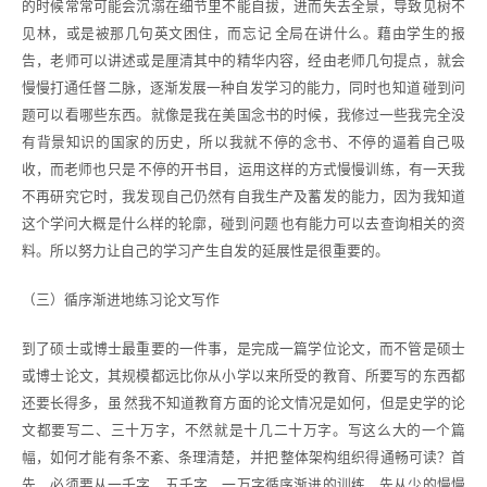
的时候常常可能会沉溺在细节里不能自拔，进而失去全景，导致见树不
见林，或是被那几句英文困住，而忘记 全局在讲什么。藉由学生的报
告，老师可以讲述或是厘清其中的精华内容，经由老师几句提点，就会
慢慢打通任督二脉，逐渐发展一种自发学习的能力，同时也知道 碰到问
题可以看哪些东西。就像是我在美国念书的时候，我修过一些我完全没
有背景知识的国家的历史，所以我就不停的念书、不停的逼着自己吸
收，而老师也只是 不停的开书目，运用这样的方式慢慢训练，有一天我
不再研究它时，我发现自己仍然有自我生产及蓄发的能力，因为我知道
这个学问大概是什么样的轮廓，碰到问题 也有能力可以去查询相关的资
料。所以努力让自己的学习产生自发的延展性是很重要的。
（三）循序渐进地练习论文写作
到了硕士或博士最重要的一件事，是完成一篇学位论文，而不管是硕士
或博士论文，其规模都远比你从小学以来所受的教育、所要写的东西都
还要长得多，虽 然我不知道教育方面的论文情况是如何，但是史学的论
文都要写二、三十万字，不然就是十几二十万字。写这么大的一个篇
幅，如何才能有条不紊、条理清楚，并把 整体架构组织得通畅可读？首
先，必须要从一千字、五千字、一万字循序渐进的训练，先从少的慢慢