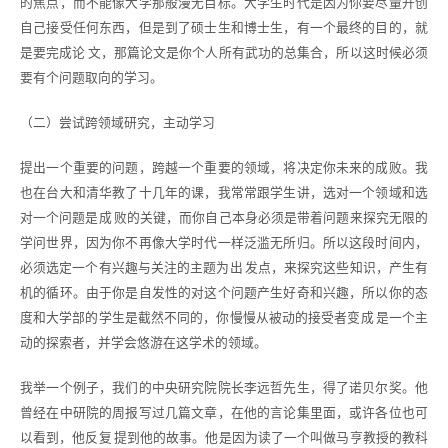
的焦点，而不能像大学那般漫无目标。大学生时代是因为你要尽量开创
自己接受任何东西，但是到了硕士生和博士生，有一个最终的目的，就
是要完成论 文，那篇论文是你个人所有武功的总集合，所以这时候必须
要有个问题取向的学习。
（二）尝试跨领域研究，主动学习
提出一个重要的问题，跨越一个重要的领域，将决定你未来的成败。我
也在台大和清华教了十几年的课，我常常跟学生讲，选对一个领域和选
对一个问题是成 败的关键，而你自己本身必须是带着问题来探究无限的
学问世界，因为你不再像大学时代一样泛滥无所归。所以这段时间内，
必须选定一个有兴趣与关注的主题为出 发点，来探究这些知识，产生有
机的循环。由于你是自发性的对这个问题产生好奇和兴趣，所以你的态
度和大学部的学生是截然不同的，你慢慢从被动的接受者变成 是一个主
动的探索者，并学会悠游在这学术的领域。
我举一个例子，我们的中央研究院院长李远哲先生，得了诺贝尔奖。他
曾经在中研院的周报写过几篇文章，在他的言论集里面，或许各位也可
以看到，他反复 提到他的故事。他是因为读了一个叫做马亨教授的教科