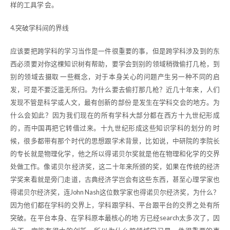
样的工具学 会。
4.突破学科间的界线
应该要把跨学科的学习当作是一件很重要的事，但是跨学科涉及到的东
西必须要对你这棵知识树有帮助，要学会到别的领域稍微偷打几枪，到
别的领域去摄取 一些概念，对于本身关心的问题产生另一种不同的启
发，可是不要泛滥无所归。为什么要去偷打那几枪？近几十年来，人们
发现不管是科学或人文，最有创新的部份 是发生在学科交会的地方。为
什么会如此？因为我们现在的所有学科大部分都在西方十九世纪形成
的，而中国再把它转借过来。十九世纪形成这些知识学科的划分的 时
候，很多都带有那个时代的思想跟学术背景，比如说，中研院的李院长
的专长就是物理化学，他之所以得诺贝尔奖就是他在物理和化学的交界
处做工作。像诺贝尔 经济奖，这二十年来所颁的奖，如果在传统的经济
学奖来看就是旁门走道，古典经济学岂会有这些东西，甚至心理学家也
得诺贝尔经济奖，连John Nash这位数学家也得诺贝尔经济奖，为什么？
因为他们都在学科的交界上，学科跟学科、平台跟平台的交界之处有所
突破。在平台本身、在学科原本最核心的地 方已经search太多次了，因