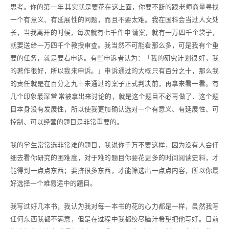
思考。你的第一年 其实就是要花在这上面，你要不断的跟老师商量寻找
一个有意义、有延展性的问题，而且不要太难。我在国科会当过人文处
长，当我离开的时候，每次就有七千件申 请案，就有一万四千个袋子，
就要送给一万四千个教授审查。我当然不可能看那么多，可是我有个重
要的任务，就是要看申诉。有些申诉者认为：「我的研究计划很 好，我
的著作很好，所以我来申诉。」申诉通过的大概只有百分之十，那么我
的责任就是在百分之九十未通过的案子正式判决前，再拿来看一看。有
几个印象最深常 常被拿出来讨论的，就是这个题目不必再做了、这个题
目本身没有发展性，所以使我更加确认选对一个有意义、有延展性、可
控制、可以经营的题目是非常重要的。
我的学生常常选非常难的题目，我说你千万不要这样，因为没有人会仔
细去看你研究的困难度，对于难的题目你要花更多的时间阅读史料，才
能得到一点点东西；要挤很多东西，才能筛选出一点点内容，所以你最
好选择一个难易适中的题目。
我写过好几本书，我认为我对每一本书的花的心力都是一样，虽然我写
任何东西我都不满意，但是在过程中我都绞尽脑汁希望把他写好。目前