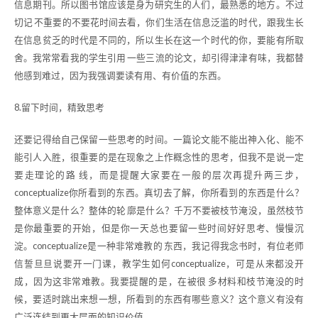
信息期刊。所以图书馆应该是身为研究生的人们，最熟悉的地方。不过
切记 不重要的不要花时间去看，你们生活在信息泛滥的时代，跟我生长
在信息贫乏的时代是不同的，所以生长在这一个时代的你，要能有所取
舍。我常常看我的学生引用 一些三流的论文，却引得津津有味，我都替
他感到难过，因为我强调要读有用、有价值的东西。
8.留下时间，精致思考
还要记得给自己保留一些思考的时间。一篇论文能不能出神入化、能不
能引人入胜，很重要的是在现象之上作概念性的思考，但我不是说一定
要走理论的路 线，而是提醒大家要在一般的层次再提升两三步，
conceptualize你所看到的东西。真切去了解，你所看到的东西是什么？
整体意义是什么？整体的轮 廓是什么？千万不要被枝节淹没，虽然枝节
是你最重要的开始，但是你一天总也要留一些时间好好思考、慢慢沉
淀。conceptualize是一种非常难教的 东西，我记得我念书时，有位老师
信誓旦旦说要开一门课，教学生如何conceptualize，可是从来都没开
成，因为这非常难教。我要提醒的是，在被很 多材料和枝节淹没的时
候，要适时跳出来想一想，所看到的东西有哪些意义？这个意义有没有
广泛连结到更大层面的知识价值。