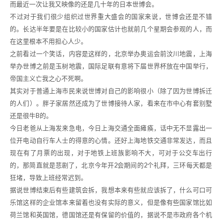
而最近一次让我又映像的还是几十年的日本世博会。
不过对于我们很少组织过世界重大盛会的国家来说，世博会还是不错
的。长达半年要是在比较小的国家估计也就前几个星期会参观的人，而
在这里根本不用担心人少。
之前看过一个笑话，内容是这样的，北京举办奥运会前汶川地震，上海
举办世博之前是玉树地震，国际足联有意将下届世界杯放在中国举行，
帝国主义亡我之心不死啊。
其实对于普通上海市民来说世博对自己的影响很小（除了因为世博拆迁
的人们）。胖子家居然还成为了世博接待人家，看来在市中心有套别墅
还是很牛B的。
今日老爸从上海发来急电，今日上海交通全面瘫痪，话中无不显露出一
位开电动自行车人士的得意的心情。还好上海地铁交通非常发达，而且
现在有了月票的出现，对于地铁上班族影响不大，可对于公交车出行
的，那简直就是悲剧了，北京今年开2会期间的2个礼拜，三环每天都是
狂堵，导致上班经常迟到。
据说世博结束后有些建筑会拆，我想本来有些就应该拆了，什么可口可
乐馆这样的企业馆本来留着也没有实际的意义，但是像有些国家馆比如
荷兰馆和英国馆，德国馆还是有保留的价值的，据说不是市政府各个机