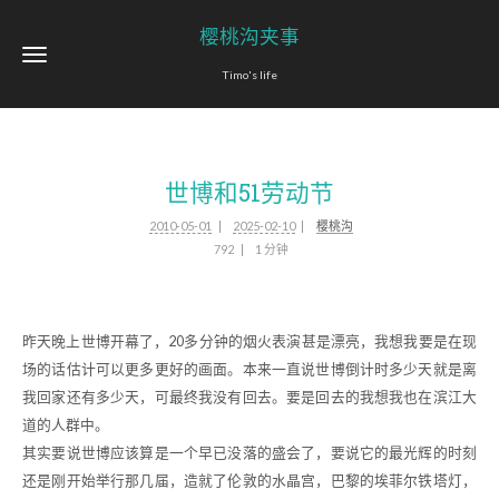
樱桃沟夹事
Timo's life
世博和51劳动节
2010-05-01
2025-02-10
樱桃沟
792
1 分钟
昨天晚上世博开幕了，20多分钟的烟火表演甚是漂亮，我想我要是在现
场的话估计可以更多更好的画面。本来一直说世博倒计时多少天就是离
我回家还有多少天，可最终我没有回去。要是回去的我想我也在滨江大
道的人群中。
其实要说世博应该算是一个早已没落的盛会了，要说它的最光辉的时刻
还是刚开始举行那几届，造就了伦敦的水晶宫，巴黎的埃菲尔铁塔灯，