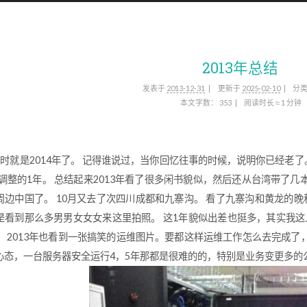
2013年总结
发表于
2013-12-31
更新于
2025-02-10
分
本文字数：
353
阅读时长 ≈
1 分钟
时就是2014年了。 记得谁说过，当你回忆往事的时候，说明你已经老了。
年是调整的1年。 总结起来2013年看了很多闲书貌似，然后还从台湾带
周边中国了。 10月又去了次四川成都和九寨沟。 看了九寨沟和黄龙的
是看到那么多男男女女女来这里拍照。 这1年貌似出差也挺多，其实我这
。 2013年也看到一张搞笑的运维图片。要都这样运维工作怎么去完成
心态，一台服务器安全运行4，5年那都是很难的的，特别是业务变更多的