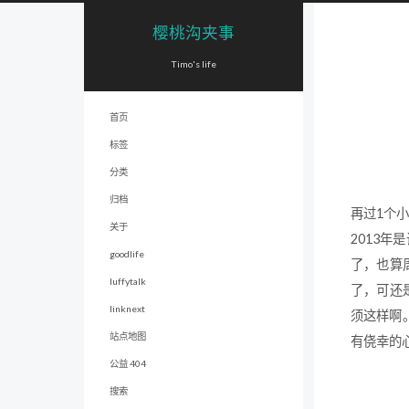
樱桃沟夹事
Timo's life
首页
标签
分类
归档
再过1个小
关于
2013
goodlife
了，也算
luffytalk
了，可还
linknext
须这样啊
站点地图
有侥幸的
公益 404
搜索