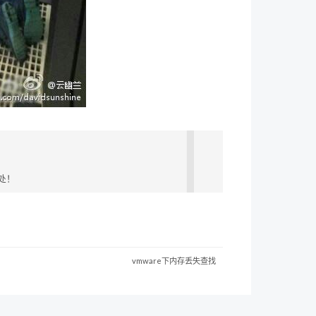
处！
vmware下内存丢失查找