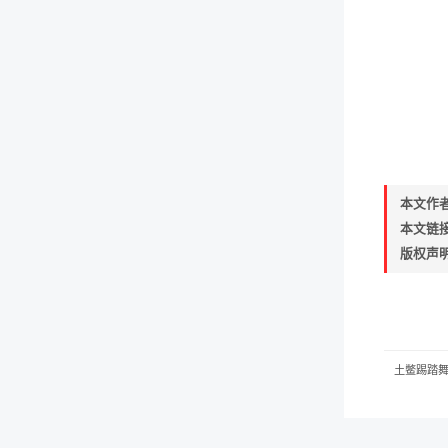
本文作
本文链
版权声
土鳖踢踏