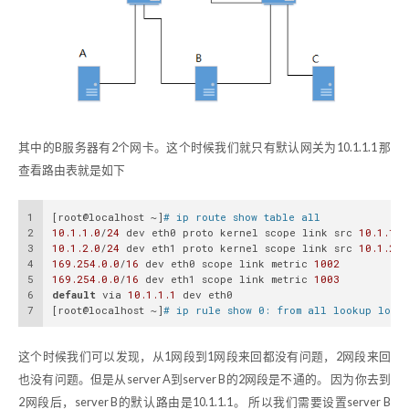
其中的B服务器有2个网卡。这个时候我们就只有默认网关为10.1.1.1 那
查看路由表就是如下
1
[root@localhost ~]
# ip route show table all 
2
10.1
.1
.0
/
24
 dev eth0 proto kernel scope link src 
10.1
.1
.2
3
10.1
.2
.0
/
24
 dev eth1 proto kernel scope link src 
10.1
.2
.2
4
169.254
.0
.0
/
16
 dev eth0 scope link metric 
1002
5
169.254
.0
.0
/
16
 dev eth1 scope link metric 
1003
6
default
 via 
10.1
.1
.1
 dev eth0
7
[root@localhost ~]
# ip rule show 0: from all lookup loca
这个时候我们可以发现，从1网段到1网段来回都没有问题，2网段来回
也没有问题。但是从server A到server B的2网段是不通的。 因为你去到
2网段后，server B的默认路由是10.1.1.1。 所以我们需要设置server B