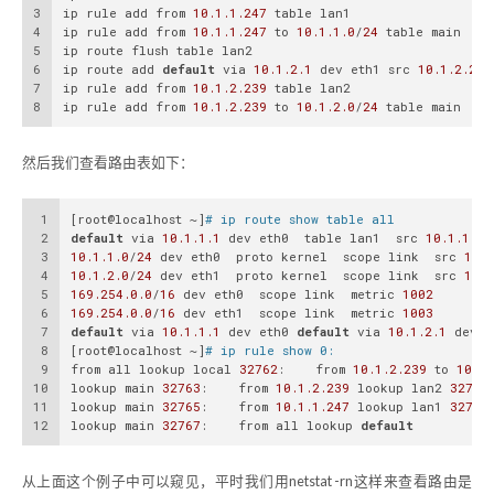
3
ip rule add from 
10.1
.1
.247
 table lan1
4
ip rule add from 
10.1
.1
.247
 to 
10.1
.1
.0
/
24
 table main
5
ip route flush table lan2
6
ip route add 
default
 via 
10.1
.2
.1
 dev eth1 src 
10.1
.2
.239
7
ip rule add from 
10.1
.2
.239
 table lan2
8
ip rule add from 
10.1
.2
.239
 to 
10.1
.2
.0
/
24
 table main 
然后我们查看路由表如下：
1
[root@localhost ~]
# ip route show table all
2
default
 via 
10.1
.1
.1
 dev eth0  table lan1  src 
10.1
.1
.24
3
10.1
.1
.0
/
24
 dev eth0  proto kernel  scope link  src 
10.1
4
10.1
.2
.0
/
24
 dev eth1  proto kernel  scope link  src 
10.1
5
169.254
.0
.0
/
16
 dev eth0  scope link  metric 
1002
6
169.254
.0
.0
/
16
 dev eth1  scope link  metric 
1003
7
default
 via 
10.1
.1
.1
 dev eth0 
default
 via 
10.1
.2
.1
 dev e
8
[root@localhost ~]
# ip rule show 0:    
9
from all lookup local 
32762
:    from 
10.1
.2
.239
 to 
10.1
.
10
lookup main 
32763
:    from 
10.1
.2
.239
 lookup lan2 
32764
11
lookup main 
32765
:    from 
10.1
.1
.247
 lookup lan1 
32766
12
lookup main 
32767
:    from all lookup 
default
从上面这个例子中可以窥见，平时我们用netstat -rn这样来查看路由是