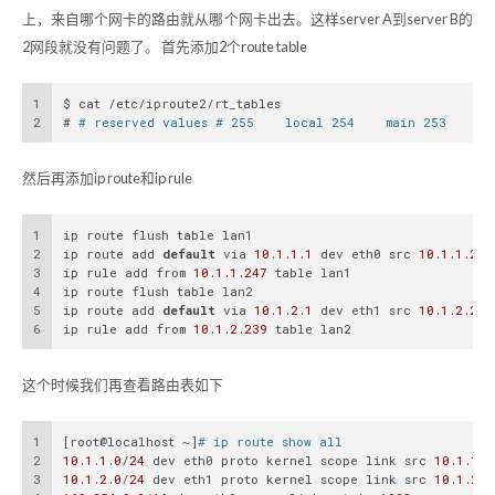
上，来自哪个网卡的路由就从哪个网卡出去。这样server A到server B的
2网段就没有问题了。 首先添加2个route table
1
$ cat /etc/iproute2/rt_tables
2
# 
# reserved values # 255    local 254    main 253    de
然后再添加ip route和ip rule
1
ip route flush table lan1
2
ip route add 
default
 via 
10.1
.1
.1
 dev eth0 src 
10.1
.1
.247
3
ip rule add from 
10.1
.1
.247
 table lan1
4
ip route flush table lan2
5
ip route add 
default
 via 
10.1
.2
.1
 dev eth1 src 
10.1
.2
.239
6
ip rule add from 
10.1
.2
.239
 table lan2 
这个时候我们再查看路由表如下
1
[root@localhost ~]
# ip route show all 
2
10.1
.1
.0
/
24
 dev eth0 proto kernel scope link src 
10.1
.1
.2
3
10.1
.2
.0
/
24
 dev eth1 proto kernel scope link src 
10.1
.2
.2