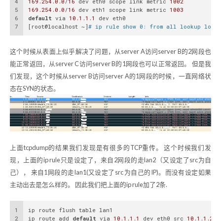
4
169.254
.0
.0
/
16
 dev eth0 scope link metric 
1002
5
169.254
.0
.0
/
16
 dev eth1 scope link metric 
1003
6
default
 via 
10.1
.1
.1
 dev eth0
7
[root@localhost ~]
# ip rule show 0: from all lookup local
这个时候从表面上似乎解决了问题，从server A访问server B的2网段也
能正常返回，从server C访问server B的1网段也可以正常返回。 但是我
们发现，这个时候从server B访问server A的1网段的时候，一直网络状
态在SYN的状态。
上面tcpdump的结果我们发现是有很多的TCP重传。 这个时候我们发
现，上面的ip rule只是设定了，来自2网段的走lan2（又设定了src为自
己）， 来自1网段的走lan1(又设定了src 为自己的IP)。而没有设定如果
主动出去是怎么样的。 因此我们把上面的ip rule加了2条.
1
ip route flush table lan1 
2
ip route add 
default
 via 
10.1
.1
.1
 dev eth0 src 
10.1
.1
.247