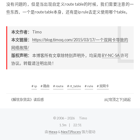
没有问题的，但是当出现自定义route table的时候，我们需要注意的一
些东西，一个是route table本身，还有是ip rule去定义使用哪个table。
本文作者：
Timo
本文链接：
https://blog.timoq.com/2015/03/17/一个双网卡导致的
网络故障/
版权声明：
本博客所有文章除特别声明外，均采用
BY-NC-SA
许可
协议。转载请注明出处！
# ip
# 路由
# route
# rt_table
# rule
# 双网卡
《解忧杂货店》读后感
从[穹顶之下]说起
© 2006 –
2026
Timo
1.5m
22:51
由
Hexo
&
NexT.Pisces
强力驱动