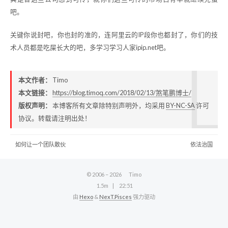
吧。
关键你说封吧，你也封的准的，连阿里云的IP段你也都封了，你们的技
术人员都是吃屎长大的吧，多学习学习人家ipip.net吧。
本文作者：
Timo
本文链接：
https://blog.timoq.com/2018/02/13/煞笔鹏博士/
版权声明：
本博客所有文章除特别声明外，均采用
BY-NC-SA
许可
协议。转载请注明出处！
如何让一个团队散伙
依法治国
© 2006 –
2026
Timo
1.5m
22:51
由
Hexo
&
NexT.Pisces
强力驱动