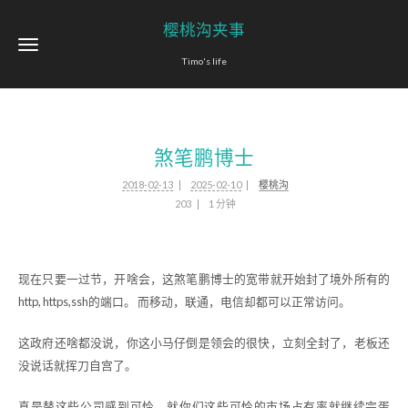
樱桃沟夹事
Timo's life
煞笔鹏博士
2018-02-13
2025-02-10
樱桃沟
203
1 分钟
现在只要一过节，开啥会，这煞笔鹏博士的宽带就开始封了境外所有的
http, https,ssh的端口。 而移动，联通，电信却都可以正常访问。
这政府还啥都没说，你这小马仔倒是领会的很快，立刻全封了，老板还
没说话就挥刀自宫了。
真是替这些公司感到可怜，就你们这些可怜的市场占有率就继续完蛋