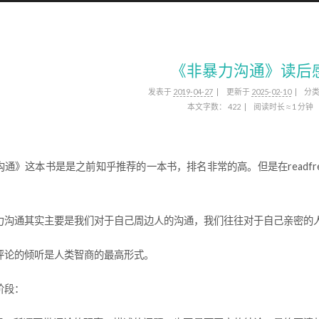
《非暴力沟通》读后
发表于
2019-04-27
更新于
2025-02-10
分
本文字数：
422
阅读时长 ≈
1 分钟
沟通》这本书是是之前知乎推荐的一本书，排名非常的高。但是在readfr
。
力沟通其实主要是我们对于自己周边人的沟通，我们往往对于自己亲密的
评论的倾听是人类智商的最高形式。
阶段：