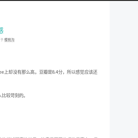
感
类于
樱桃沟
ee上却没有那么高。豆瓣是8.4分，所以感觉应该还
人比较苛刻的。