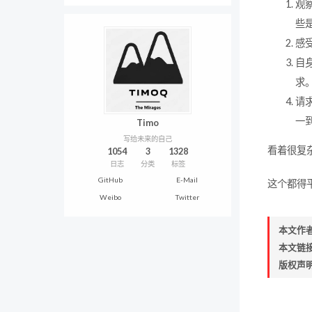
观
些
感
自
求
请
一
Timo
写给未来的自己
看着很复
1054
3
1328
日志
分类
标签
GitHub
E-Mail
这个都得
Weibo
Twitter
本文作
本文链
版权声