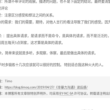
察：所谓不带评论的观察。描述的问题，也不是下固定的结论。最终要清
是评论
受：注意区分感受和想法之间的关系。
身的需求：我们的需要，期待，对他人言行的看法导致了我们的感受。因
。
求: ：提出具体请求，是请求而不是命令，是具体的请求，而不是泛泛的
到周五每天5点到家，这才算是具体的请求。
杂，简单来说就是多听，多观察，体察，最后是做出具体的请求。
平时多锻炼十几次应该就可以很好的控制。 特别适合我这种火大的人。
者：
Timo
接：
https://blog.timoq.com/2019/04/27/《非暴力沟通》读后感/
明：
本博客所有文章除特别声明外，均采用
BY-NC-SA
许可协议。转载请注明出