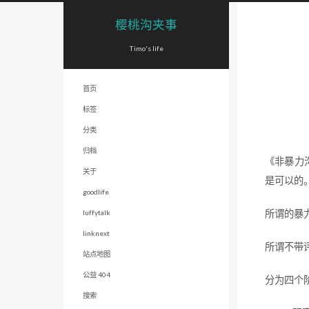
樱桃沟夹事
Timo's life
首页
标签
分类
归档
《非暴力
关于
是可以的
goodlife
所谓的暴
luffytalk
linknext
所谓不带
站点地图
公益 404
分为四个
搜索