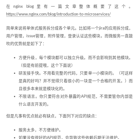
在nginx blog里有一篇文章整体概要了这个。
https://www.nginx.com/blog/introduction-to-microservices/
简单来说将单体式服务拆分成各个单元。比如将一个jira的应用拆分成，
用户管理，issue管理，附件管理，登录认证这些模块。而微服务一直鼓
吹的优势就是如下了：
方便升级，每个模块都可以独立升级。而不会影响到其他模块。
（但是有前提哦，这个下面说）
研发接手快。不用看完整的代码，只要单一小模块的。（可这样
是真的好吗？并不觉得只看很小的一块是一个合格的开发。）而
且很多本来就是模块化的。
不限语言。你只要符合对外暴露的API规范，不需要管你内部是
什么语言开发的。
但是凡事有优点就必有缺点，下面列下对应的缺点：
服务太多，不方便维护。
如果没有很好的API规范，会导致这些依赖后期无法维护。