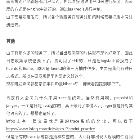
而贵司的产品都是有用户ID的，所以直接通过用户id来进行灰度。而灰
度的方式是在nginx中进行的，通过lua+redis进行控制。
由于需要灰度发布，所以各个微服务在服务注册的时候需要把版本号注
册进去。
其他
由于有那么多的服务了，所以当出现问题的时候就不那么好查了，因此
日志收集系统也要上了。贵司用了EFK的，只是把logstash替换成了
fluentd和flume。原因是fluentd的第三方插件很多。主要是我们各种日
志格式。所以在研发规范里也要定义好这个。
现在研发查问题都是把事件ID放kibana里一搜就看跟踪到哪里了。
肯定有人会问为什么不用trace系统呢。当然有用啊，pinpoint和
jaeger。一个是针对java程序的，真正做到了零侵入，jaeger就是针对其
他语言的了。想想也是醉了。
infoq上有一篇文章就是讲的trace系统的比较，可以看下
https://www.infoq.cn/article/apm-Pinpoint-practice
但是所有的trace系统都是抽样检查的，因此除非出现大规模的性能问