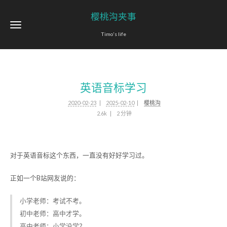
樱桃沟夹事
Timo's life
英语音标学习
2020-02-23
2025-02-10
樱桃沟
2.6k
2 分钟
对于英语音标这个东西，一直没有好好学习过。
正如一个B站网友说的：
小学老师：考试不考。
初中老师：高中才学。
高中老师：小学没学？