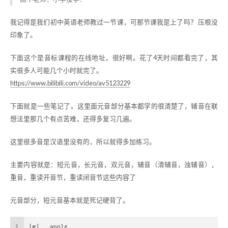
我记得是我们初中英语老师教过一节课，可那节课我是上了吗？ 压根没
印象了。
下面这个是音标课程的在线地址，很好啊。花了4天时间都看完了，其
实很多人可能几个小时就完了。
https://www.bilibili.com/video/av5123229
下面就是一些笔记了。这里面元音部分基本都学的很清楚了，辅音在联
想法里那几个有点苦难，还得多复习几遍。
这里很多音是汉语里没有的，所以就得多加练习。
主要内容就是：短元音，长元音，双元音，辅音（清辅音，浊辅音），
重音，重读开音节，重读闭音节这些内容了
元音部分，短元音基本就是死记硬背了。
1
[æ]   apple