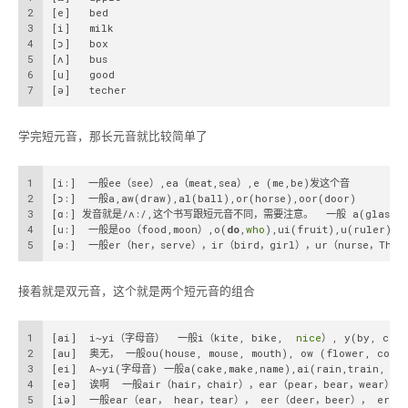
2
[e]   bed
3
[i]   milk
4
[ɔ]   box
5
[ʌ]   bus
6
[u]   good
7
[ə]   techer
学完短元音，那长元音就比较简单了
1
[i:]  一般ee（see）,ea（meat,sea）,e (me,be)发这个音
2
[ɔ:]  一般a,aw(draw),al(ball),or(horse),oor(door)
3
[ɑ:] 发音就是/ʌ:/,这个书写跟短元音不同，需要注意。  一般 a(glass,class)
4
[u:]  一般是oo（food,moon）,o(
do
,
who
),ui(fruit),u(ruler)
5
[ə:]  一般er（her，serve），ir（bird，girl），ur（nurse，Thur
接着就是双元音，这个就是两个短元音的组合
1
[ai]  i~yi（字母音）  一般i（kite, bike,  
nice
）, y(by, cry,
2
[au]  奥无， 一般ou(house, mouse, mouth), ow (flower, cow，
3
[ei]  A~yi(字母音) 一般a(cake,make,name),ai(rain,train, 
wa
4
[eə]  诶啊  一般air（hair，chair），ear（pear，bear，wear）
5
[iə]  一般ear（ear， hear，tear）， eer（deer，beer）， ere（