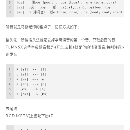
6
[uə]  一般oor（poor）， our（tour）， ure（sure，pure）
7
[ɔi]  ɔ诶   boy  一般  oi(oil,coin), oy(boy, toy)
8
[əu]  O（字母音）一般o（rose，nose），oa（boat，coat，soap），o
辅音就是马修老师的重点了，记忆方式如下：
掐头法，所谓掐头法就是去掉字母读音的第一个音，只取后面的音
F L M N S X 这些字母读音都是e开头,去掉e就是他的辅音发音,特别注意 x
的发音
1
F [ef]  --> [f]
2
L [el]  --> [l]
3
M [em]  --> [m]
4
N [en]  --> [n]
5
S [es]  --> [s]
6
X [eks] --> [ks]
去尾法：
B C D J K P T V(上齿咬下唇) Z