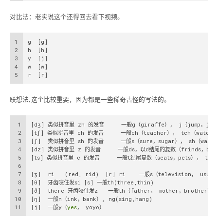
对比法：老实说这个还得回去看下视频。
1
g  [g]   
2
h  [h]  
3
y  [j]       
4
w  [w] 
5
r  [r]
联想法, 这个比较重要，因为都是一些稀奇古怪的写法的。
1
[dʒ] 类似拼音里 zh 的发音     一般g（giraffe）， j（jump，job
2
[tʃ] 类似拼音里 ch 的发音     一般ch（teacher）， tch（watch）
3
[ʃ]  类似拼音里 sh 的发音     一般s（sure，sugar）， sh（wash，
4
[dz] 类似拼音里 z 的发音     一般ds，以d结尾的复数（frinds，bird
5
[ts] 类似拼音里 c 的发音     一般t结尾复数（seats，pets）， tes（
6
7
[ʒ]  ri   (red, rid)  [r] ri    一般s（television， usua
8
[θ]  牙齿咬住发si [s] 一般th(three,thin)
9
[ð]  there 牙齿咬住发z   一般th（father， mother，brother）
10
[ŋ]  一般n（ink，bank）, ng(sing,hang)
11
[j]  一般y（
yes
， yoyo）