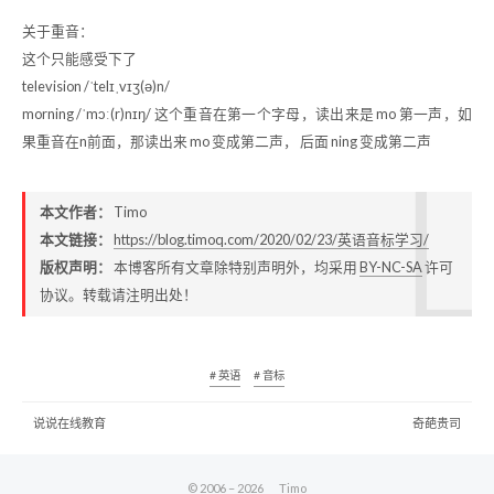
关于重音：
这个只能感受下了
television /ˈtelɪˌvɪʒ(ə)n/
morning /ˈmɔː(r)nɪŋ/ 这个重音在第一个字母，读出来是 mo 第一声，如
果重音在n前面，那读出来 mo 变成第二声， 后面 ning 变成第二声
本文作者：
Timo
本文链接：
https://blog.timoq.com/2020/02/23/英语音标学习/
版权声明：
本博客所有文章除特别声明外，均采用
BY-NC-SA
许可
协议。转载请注明出处！
# 英语
# 音标
说说在线教育
奇葩贵司
© 2006 –
2026
Timo