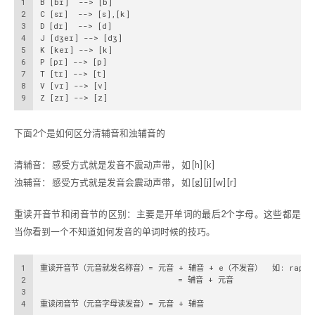
1
B [bɪ]  --> [b]    
2
C [sɪ]  --> [s],[k]
3
D [dɪ]  --> [d]
4
J [dʒeɪ] --> [dʒ]
5
K [keɪ] --> [k]
6
P [pɪ] --> [p]
7
T [tɪ] --> [t] 
8
V [vɪ] --> [v]      
9
Z [zɪ] --> [z]
下面2个是如何区分清辅音和浊辅音的
清辅音： 感受方式就是发音不震动声带， 如 [h] [k]
浊辅音： 感受方式就是发音会震动声带， 如 [g] [j] [w] [r]
重读开音节和闭音节的区别：主要是开单词的最后2个字母。这些都是
当你看到一个不知道如何发音的单词时候的技巧。
1
重读开音节（元音就发名称音）= 元音 + 辅音 + e（不发音）  如: rape, b
2
                            = 辅音 + 元音
3
4
重读闭音节（元音字母读发音）= 元音 + 辅音