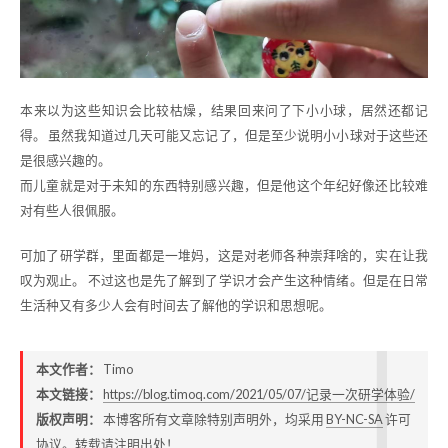
本来以为这些知识会比较枯燥，结果回来问了下小小球，居然还都记
得。 虽然我知道过几天可能又忘记了，但是至少说明小小球对于这些还
是很感兴趣的。
而儿童就是对于未知的东西特别感兴趣，但是他这个年纪好像还比较难
对有些人很佩服。
可加了研学群，里面都是一堆妈，这是对老师各种崇拜啥的，实在让我
叹为观止。 不过这也是先了解到了学识才会产生这种情绪。但是在日常
生活种又有多少人会有时间去了解他的学识和思想呢。
本文作者：
Timo
本文链接：
https://blog.timoq.com/2021/05/07/记录一次研学体验/
版权声明：
本博客所有文章除特别声明外，均采用
BY-NC-SA
许可
协议。转载请注明出处！