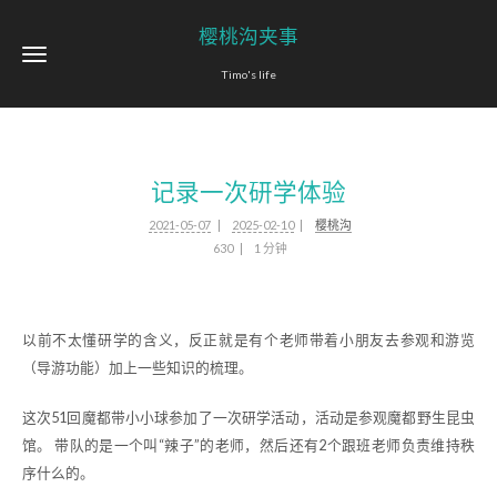
樱桃沟夹事
Timo's life
记录一次研学体验
2021-05-07
2025-02-10
樱桃沟
630
1 分钟
以前不太懂研学的含义，反正就是有个老师带着小朋友去参观和游览
（导游功能）加上一些知识的梳理。
这次51回魔都带小小球参加了一次研学活动，活动是参观魔都野生昆虫
馆。 带队的是一个叫“辣子”的老师，然后还有2个跟班老师负责维持秩
序什么的。