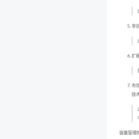
非
扩
市
技
容量管理