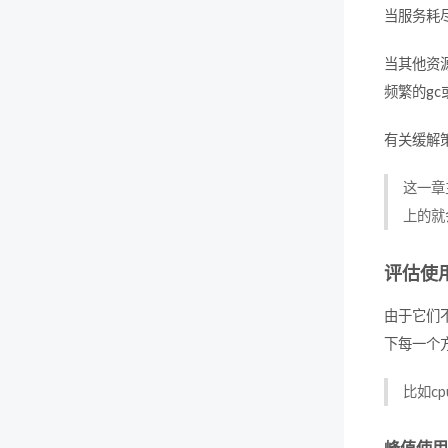
当服务耗
当其他资
频繁的g
有关缓解
这一章
上的就
评估使
由于它们
下每一个
比如c
峰值使用