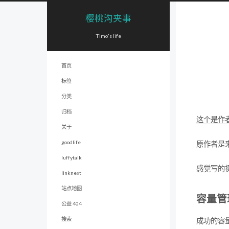
樱桃沟夹事
Timo's life
首页
标签
分类
归档
这个是作
关于
goodlife
原作者是来自
luffytalk
感觉写的
linknext
站点地图
容量管
公益 404
搜索
成功的容