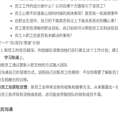
员工工作的动力是什么？公司在哪个方面吸引了该员工？
员工心情不好或者心烦的时候的具体表现？是否有一些高频事件
在职业生涯中，自己的下属是否有过上下级关系恶劣的糟心事？
员工是否有清晰的职业目标，自己如何可以帮助员工达到这些目
员工入职之后是否有未解决的事务？
一个“月/双月/季度”计划
新员工的资历越深，你就越应该推动他们自行建立这个工作计划，建
学习轨道
上。
励新员工通过更新入职文档的方式融入团队
前沟通自己的管理方式，说明自己对新员工的期待：不仅你需要了解新员
是互相磨合的过程。
新员工处获取反馈
：新员工会带来全新的视角和做事方法，从来暴露出一
新员工批评现有流程或系统，这可能会导致团队的现有成员不满。
员沟通