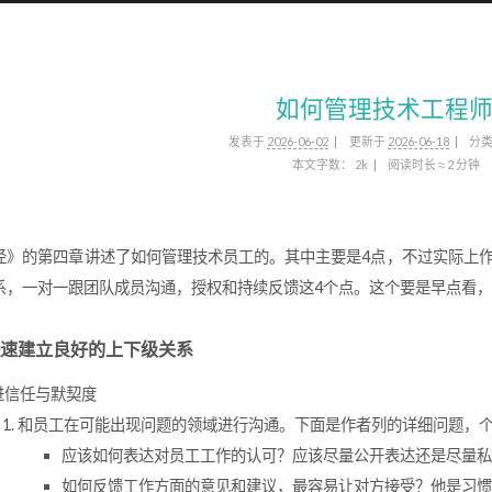
如何管理技术工程
发表于
2026-06-02
更新于
2026-06-18
分
本文字数：
2k
阅读时长 ≈
2 分钟
径》的第四章讲述了如何管理技术员工的。其中主要是4点，不过实际上作
系，一对一跟团队成员沟通，授权和持续反馈这4个点。这个要是早点看，
速建立良好的上下级关系
进信任与默契度
和员工在可能出现问题的领域进行沟通。下面是作者列的详细问题，
应该如何表达对员工工作的认可？应该尽量公开表达还是尽量私
如何反馈工作方面的意见和建议，最容易让对方接受？他是习惯