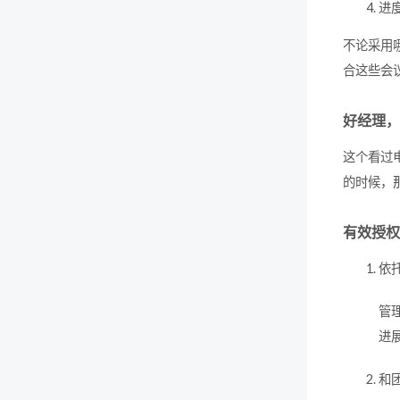
进
不论采用
合这些会
好经理，
这个看过
的时候，
有效授权
依
管
进
和