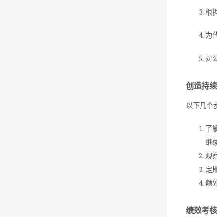
根
为
对
创造持续
以下几个
了
继
观
定
额
绩效考核