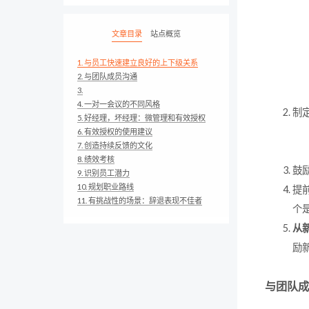
文章目录
站点概览
1.
与员工快速建立良好的上下级关系
2.
与团队成员沟通
3.
4.
一对一会议的不同风格
制定
5.
好经理，坏经理：微管理和有效授权
6.
有效授权的使用建议
7.
创造持续反馈的文化
8.
绩效考核
鼓
9.
识别员工潜力
10.
规划职业路线
提
11.
有挑战性的场景：辞退表现不佳者
个
从
励
与团队成