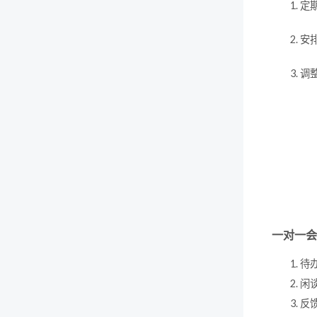
定
安
调
一对一会
待
闲
反