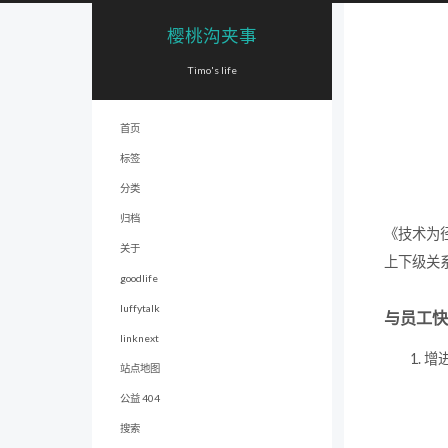
樱桃沟夹事
Timo's life
首页
标签
分类
归档
《技术为
关于
上下级关
goodlife
luffytalk
与员工快
linknext
增
站点地图
公益 404
搜索