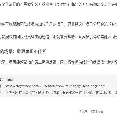
程是什么样的？需要多久开始准备升职材料？每年的升职名额是多少？在
物色可以帮助团队成员有加分作用的项目，尽量将这些项目分配给近期有
司发展没有团队成员进步的迅速，那就需要帮助团队成员引荐给其他公司
的场景：辞退表现不佳者
能早、尽可能频繁地向员工提供反馈，同时将你提供给他的反馈信息统统记
者：
Timo
接：
https://blog.timoq.com/2026/06/02/how-to-manage-tech-engineer/
明：
本博客所有文章除特别声明外，均采用
BY-NC-SA
许可协议。转载请注明出
# 读书
# 技术为径