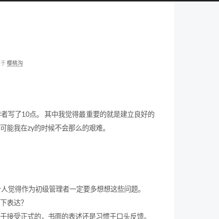
师
类于
樱桃沟
者写了10点。 其中我觉得最重要的就是建立良好的
可能我在zy的时候不会那么的艰难。
个人觉得作为初级管理者一定要多想想这些问题。
下表达？
于接受正式的，书面的表述还是习惯于口头反馈。