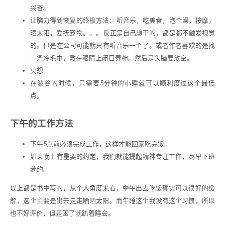
兴奋。
让脑力得到恢复的终极方法： 听音乐，吃美食，泡个澡，按摩，
晒太阳，爱抚宠物。。。 反正是自己想干的，都是都不触发视觉
的。但是在公司可能就只有听音乐一个了。或者作者喜欢的是找
一条冷毛巾，敷在眼睛上闭目养神。然后是头脑要放空。
冥想
在波谷的时候，只需要5分钟的小睡就可以顺利度过这个最低
点。
下午的工作方法
下午5点前必须完成工作，这样才能回家吃完饭。
如果晚上有重要的约定，我们就能提起精神专注工作，尽早下班
赴约。
以上都是书中写的，从个人角度来看，中午出去吃饭确实可以很好的缓
解，这个主要是出去走走晒晒太阳。而午睡这个我没有这个习惯，所以
也不好评价，但是困了就趴着睡会。