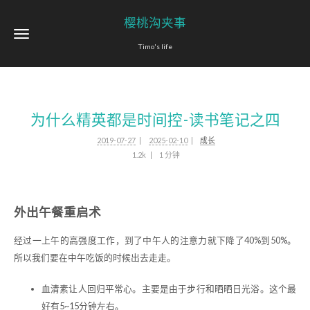
樱桃沟夹事
Timo's life
为什么精英都是时间控-读书笔记之四
2019-07-27
2025-02-10
成长
1.2k
1 分钟
外出午餐重启术
经过一上午的高强度工作，到了中午人的注意力就下降了40%到50%。
所以我们要在中午吃饭的时候出去走走。
血清素让人回归平常心。主要是由于步行和晒晒日光浴。这个最
好有5~15分钟左右。