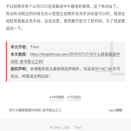
不过前两天有个公司CEO还发飙说中午睡觉的事情，这个有点扯了。
而当有点困乏的时候在办公室里比如跑步去洗手间也是可以的，我现在
就经常跑着去洗手间，去会议室，虽然都不是为了赶时间，为了就是要
运动一下。
本文作者：
Timo
本文链接：
https://blog.timoq.com/2019/07/27/为什么精英都是时
间控-读书笔记之四/
版权声明：
本博客所有文章除特别声明外，均采用
BY-NC-SA
许可
协议。转载请注明出处！
# 时间管理
# 午后困乏
为什么精英都是时间控-读书笔记之三
saas精髓
© 2006 –
2026
Timo