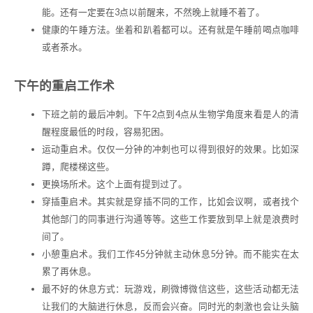
能。还有一定要在3点以前醒来，不然晚上就睡不着了。
健康的午睡方法。坐着和趴着都可以。还有就是午睡前喝点咖啡
或者茶水。
下午的重启工作术
下班之前的最后冲刺。下午2点到4点从生物学角度来看是人的清
醒程度最低的时段，容易犯困。
运动重启术。仅仅一分钟的冲刺也可以得到很好的效果。比如深
蹲，爬楼梯这些。
更换场所术。这个上面有提到过了。
穿插重启术。其实就是穿插不同的工作，比如会议啊，或者找个
其他部门的同事进行沟通等等。这些工作要放到早上就是浪费时
间了。
小憩重启术。我们工作45分钟就主动休息5分钟。而不能实在太
累了再休息。
最不好的休息方式：玩游戏，刷微博微信这些，这些活动都无法
让我们的大脑进行休息，反而会兴奋。同时光的刺激也会让头脑