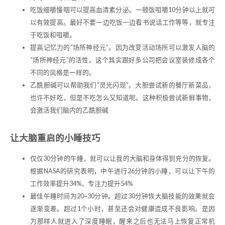
吃饭细嚼慢咽可以提高血清素分泌。一顿饭咀嚼10分钟以上就可
以有效提高。最好不要一边吃饭一边看书说话工作等等，就专注
于吃饭和咀嚼。
提高记忆力的“场所神经元”。因为改变活动场所可以激发人脑的
“场所神经元”的活性。这个其实跟好多公司把会议室装修成各个
不同的风格是一样的。
乙酰胆碱可以帮助我们“灵光闪现”。大胆尝试新的餐厅新菜品，
也许不好吃，但是不吃怎么又知道呢。这种积极尝试新鲜事物，
会激活我们脑内的乙酰胆碱
让大脑重启的小睡技巧
仅仅30分钟的午睡，就可以让我的大脑和身体得到充分的恢复。
根据NASA的研究表明，中午进行26分钟的小睡，可以让下午的
工作效率提升34%，专注力提升54%
最佳午睡时间为20~30分钟。超过30分钟恢大脑技能的效果就会
逐渐变差。超过1个小时，甚至还会对健康造成不良影响。是因
为那样人就进入了深度睡眠，醒来之后也无法马上恢复正常机